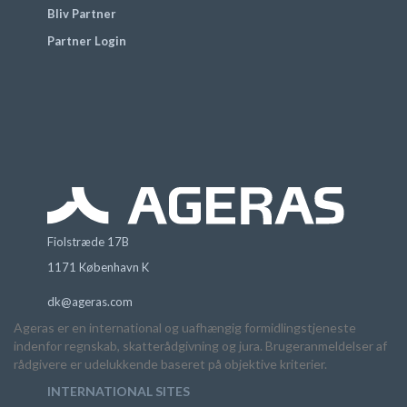
Bliv Partner
Partner Login
Fiolstræde 17B
1171 København K
dk@ageras.com
Ageras er en international og uafhængig formidlingstjeneste
indenfor regnskab, skatterådgivning og jura. Brugeranmeldelser af
rådgivere er udelukkende baseret på objektive kriterier.
INTERNATIONAL SITES