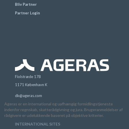
Bliv Partner
Partner Login
Fiolstræde 17B
1171 København K
dk@ageras.com
Ageras er en international og uafhængig formidlingstjeneste
indenfor regnskab, skatterådgivning og jura. Brugeranmeldelser af
rådgivere er udelukkende baseret på objektive kriterier.
INTERNATIONAL SITES