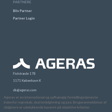
PARTNERE
Bliv Partner
Partner Login
Fiolstræde 17B
1171 København K
dk@ageras.com
Ageras er en international og uafhængig formidlingstjeneste
indenfor regnskab, skatterådgivning og jura. Brugeranmeldelser af
rådgivere er udelukkende baseret på objektive kriterier.