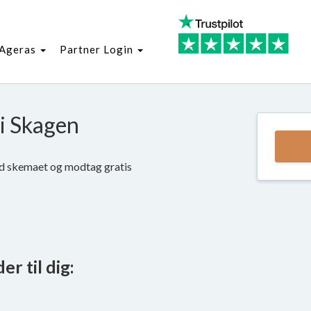
Ageras
Partner Login
 i Skagen
ld skemaet og modtag gratis
r til dig: