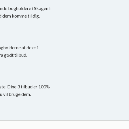
finde bogholdere i Skagen i
d dem komme til dig.
ogholderne at de er i
a godt tilbud.
ste. Dine 3 tilbud er 100%
du vil bruge dem.