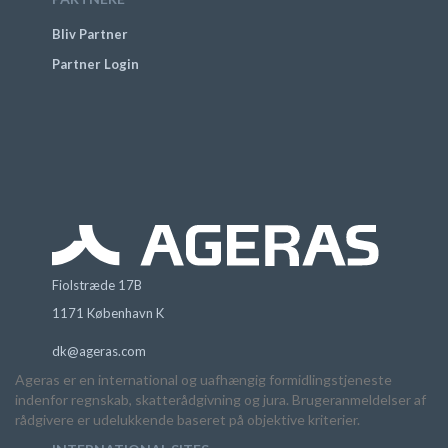
Bliv Partner
Partner Login
Fiolstræde 17B
1171 København K
dk@ageras.com
Ageras er en international og uafhængig formidlingstjeneste
indenfor regnskab, skatterådgivning og jura. Brugeranmeldelser af
rådgivere er udelukkende baseret på objektive kriterier.