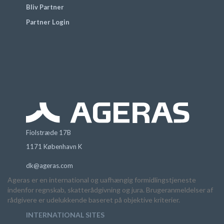
Bliv Partner
Partner Login
Fiolstræde 17B
1171 København K
dk@ageras.com
Ageras er en international og uafhængig formidlingstjeneste
indenfor regnskab, skatterådgivning og jura. Brugeranmeldelser af
rådgivere er udelukkende baseret på objektive kriterier.
INTERNATIONAL SITES