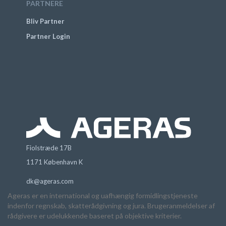
PARTNERE
Bliv Partner
Partner Login
Fiolstræde 17B
1171 København K
dk@ageras.com
Ageras er en international og uafhængig formidlingstjeneste
indenfor regnskab, skatterådgivning og jura. Brugeranmeldelser af
rådgivere er udelukkende baseret på objektive kriterier.