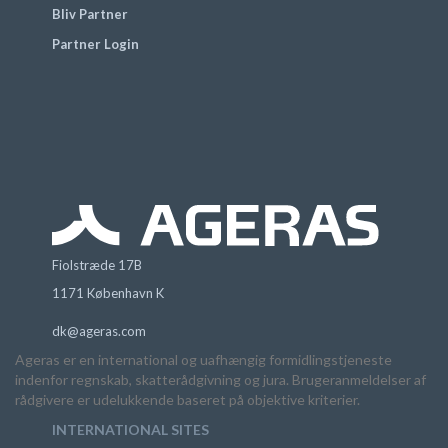
Bliv Partner
Partner Login
Fiolstræde 17B
1171 København K
dk@ageras.com
Ageras er en international og uafhængig formidlingstjeneste
indenfor regnskab, skatterådgivning og jura. Brugeranmeldelser af
rådgivere er udelukkende baseret på objektive kriterier.
INTERNATIONAL SITES