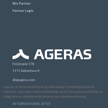
Bliv Partner
Partner Login
Fiolstræde 17B
1171 København K
dk@ageras.com
Ageras er en international og uafhængig formidlingstjeneste
indenfor regnskab, skatterådgivning og jura. Brugeranmeldelser af
rådgivere er udelukkende baseret på objektive kriterier.
INTERNATIONAL SITES