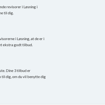
nde revisorer i Løsning i
 til dig.
visorerne i Løsning, at de er i
t ekstra godt tilbud.
te. Dine 3 tilbud er
til dig, om du vil benytte dig