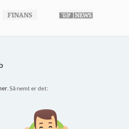
b
mer
. Så nemt er det: