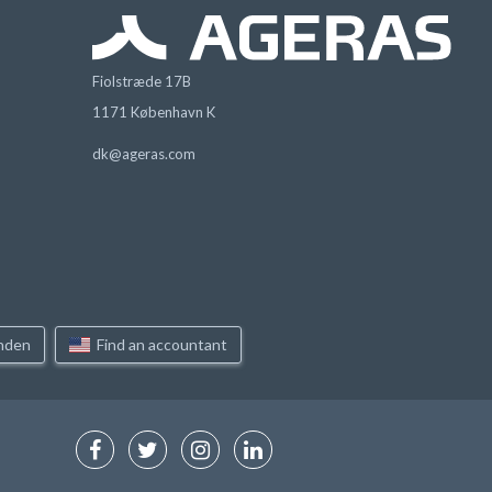
Fiolstræde 17B
1171 København K
dk@ageras.com
inden
Find an accountant