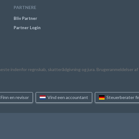
PARTNERE
Bliv Partner
Partner Login
neste indenfor regnskab, skatterådgivning og jura. Brugeranmeldelser af
Finn en revisor
Vind een accountant
Steuerberater f