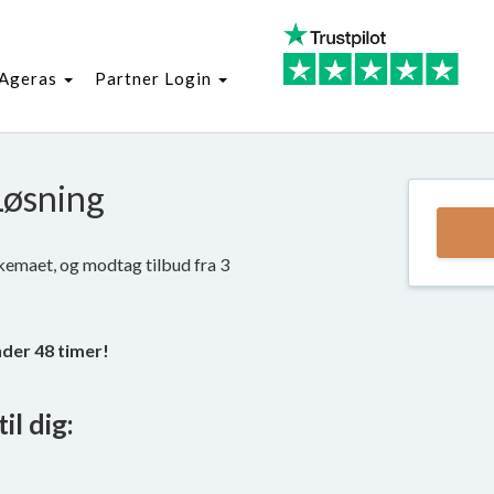
Ageras
Partner Login
 Løsning
skemaet, og modtag tilbud fra 3
nder 48 timer!
il dig: