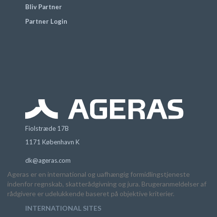
Bliv Partner
Partner Login
Fiolstræde 17B
1171 København K
dk@ageras.com
Ageras er en international og uafhængig formidlingstjeneste
indenfor regnskab, skatterådgivning og jura. Brugeranmeldelser af
rådgivere er udelukkende baseret på objektive kriterier.
INTERNATIONAL SITES