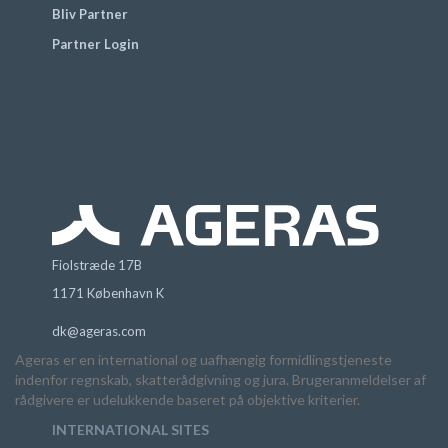
Bliv Partner
Partner Login
Fiolstræde 17B
1171 København K
dk@ageras.com
Ageras er en international og uafhængig formidlingstjeneste
indenfor regnskab, skatterådgivning og jura. Brugeranmeldelser af
rådgivere er udelukkende baseret på objektive kriterier.
INTERNATIONAL SITES