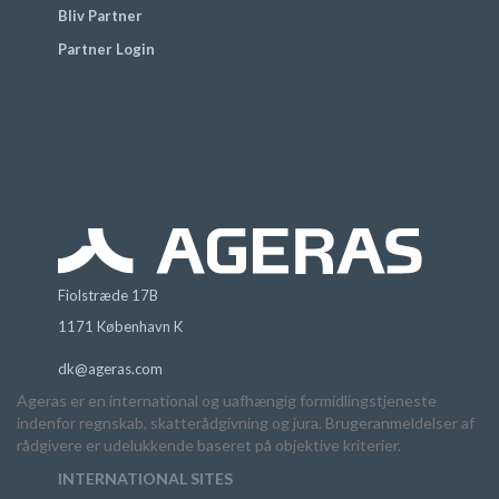
Bliv Partner
Partner Login
Fiolstræde 17B
1171 København K
dk@ageras.com
Ageras er en international og uafhængig formidlingstjeneste
indenfor regnskab, skatterådgivning og jura. Brugeranmeldelser af
rådgivere er udelukkende baseret på objektive kriterier.
INTERNATIONAL SITES