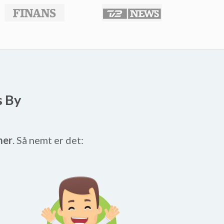
s By
mer
. Så nemt er det: