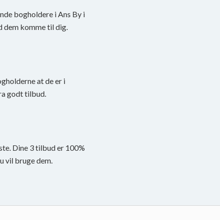
finde bogholdere i Ans By i
d dem komme til dig.
ogholderne at de er i
a godt tilbud.
ste. Dine 3 tilbud er 100%
du vil bruge dem.