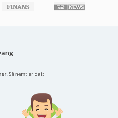
rvang
mer
. Så nemt er det: