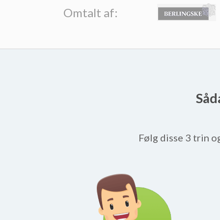
Omtalt af:
Såda
Følg disse 3 trin o