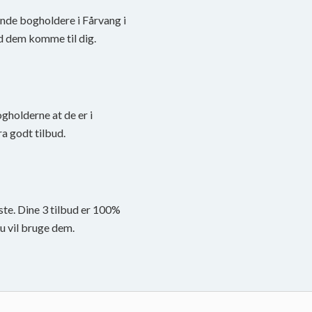
finde bogholdere i Fårvang i
d dem komme til dig.
ogholderne at de er i
a godt tilbud.
ste. Dine 3 tilbud er 100%
du vil bruge dem.