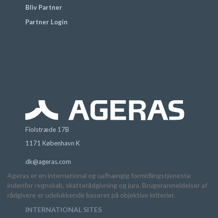
Bliv Partner
Partner Login
Fiolstræde 17B
1171 København K
dk@ageras.com
Ageras er en international og uafhængig formidlingstjeneste
indenfor regnskab, skatterådgivning og jura. Brugeranmeldelser af
rådgivere er udelukkende baseret på objektive kriterier.
INTERNATIONAL SITES