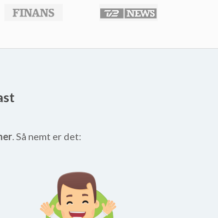
ast
mer
. Så nemt er det: