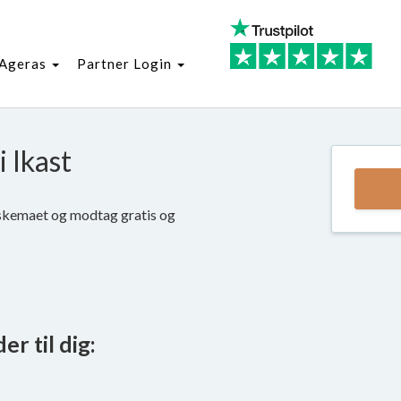
Ageras
Partner Login
i Ikast
d skemaet og modtag gratis og
r til dig: