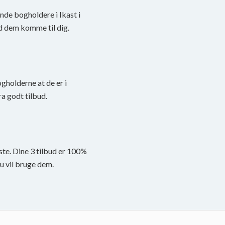
inde bogholdere i Ikast i
d dem komme til dig.
ogholderne at de er i
a godt tilbud.
ste. Dine 3 tilbud er 100%
du vil bruge dem.