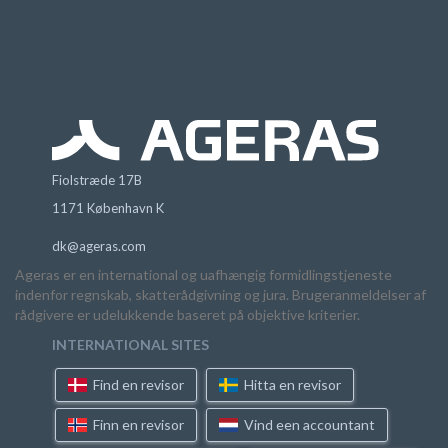
Fiolstræde 17B
1171 København K
dk@ageras.com
Ageras er en international og uafhængig formidlingstjeneste
indenfor regnskab, skatterådgivning og jura. Brugeranmeldelser af
rådgivere er udelukkende baseret på objektive kriterier.
INTERNATIONAL SITES
Find en revisor
Hitta en revisor
Finn en revisor
Vind een accountant