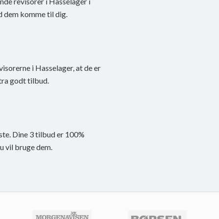
inde revisorer i Hasselager i
d dem komme til dig.
evisorerne i Hasselager, at de er
tra godt tilbud.
ste. Dine 3 tilbud er 100%
du vil bruge dem.