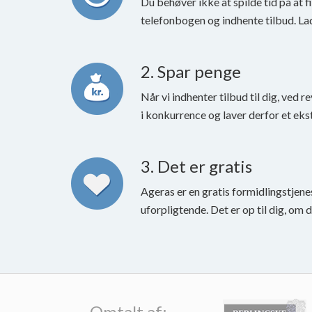
Du behøver ikke at spilde tid på at f
telefonbogen og indhente tilbud. La
2. Spar penge
Når vi indhenter tilbud til dig, ved r
i konkurrence og laver derfor et eks
3. Det er gratis
Ageras er en gratis formidlingstjene
uforpligtende. Det er op til dig, om 
Omtalt af: