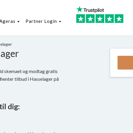
Ageras
Partner Login
elager
lager
fyld skemaet og modtag gratis
ndhenter tilbud i Hasselager på
il dig: