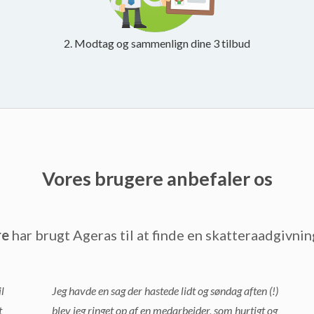
2. Modtag og sammenlign dine 3 tilbud
Vores brugere anbefaler os
re
har brugt Ageras til at finde en skatteraadgivnin
l
Jeg havde en sag der hastede lidt og søndag aften (!)
t
blev jeg ringet op af en medarbejder, som hurtigt og