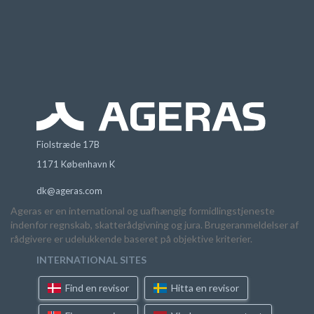
Fiolstræde 17B
1171 København K
dk@ageras.com
Ageras er en international og uafhængig formidlingstjeneste
indenfor regnskab, skatterådgivning og jura. Brugeranmeldelser af
rådgivere er udelukkende baseret på objektive kriterier.
INTERNATIONAL SITES
Find en revisor
Hitta en revisor