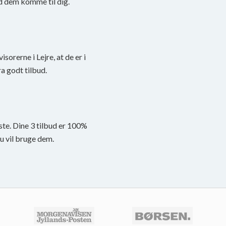
d dem komme til dig.
isorerne i Lejre, at de er i
a godt tilbud.
ste. Dine 3 tilbud er 100%
du vil bruge dem.