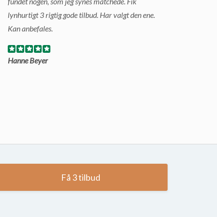
fundet nogen, som jeg synes matchede. Fik
lynhurtigt 3 rigtig gode tilbud. Har valgt den ene.
Kan anbefales.
Hanne Beyer
Få 3 tilbud