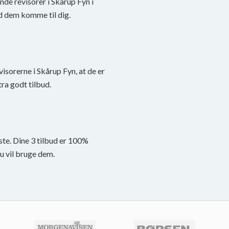
inde revisorer i Skårup Fyn i
d dem komme til dig.
evisorerne i Skårup Fyn, at de er
tra godt tilbud.
ste. Dine 3 tilbud er 100%
du vil bruge dem.