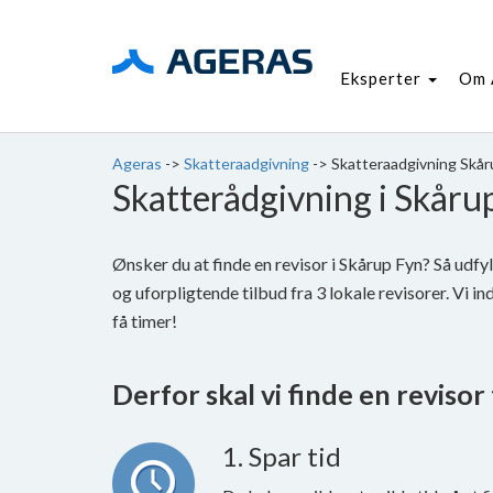
Eksperter
Om 
Ageras
->
Skatteraadgivning
->
Skatteraadgivning Skår
Skatterådgivning i Skåru
Ønsker du at finde en revisor i Skårup Fyn? Så udf
og uforpligtende tilbud fra 3 lokale revisorer. Vi i
få timer!
Derfor skal vi finde en revisor t
1. Spar tid