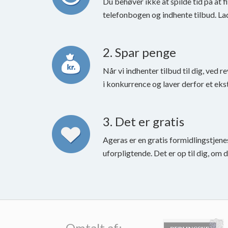
Du behøver ikke at spilde tid på at f
telefonbogen og indhente tilbud. La
2. Spar penge
Når vi indhenter tilbud til dig, ved r
i konkurrence og laver derfor et eks
3. Det er gratis
Ageras er en gratis formidlingstjene
uforpligtende. Det er op til dig, om 
Omtalt af: