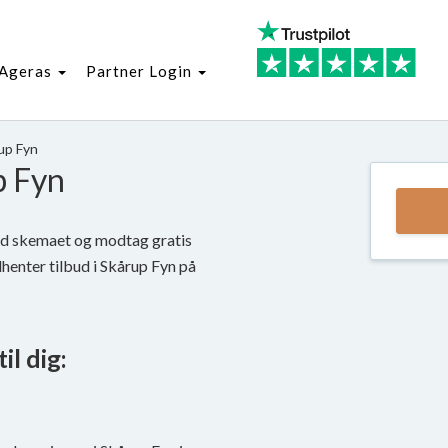
Ageras
Partner Login
up Fyn
p Fyn
yld skemaet og modtag gratis
ndhenter tilbud i Skårup Fyn på
il dig: