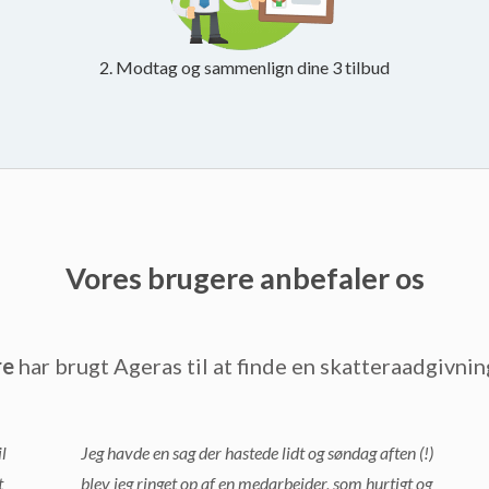
2. Modtag og sammenlign dine 3 tilbud
Vores brugere anbefaler os
re
har brugt Ageras til at finde en skatteraadgivnin
l
Jeg havde en sag der hastede lidt og søndag aften (!)
t
blev jeg ringet op af en medarbejder, som hurtigt og