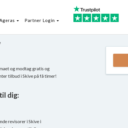
Ageras
Partner Login
e
kemaet og modtag gratis og
ter tilbud i Skive på få timer!
il dig:
nde revisorer i Skive i