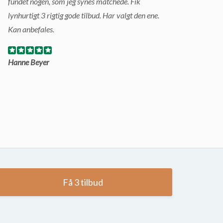
fundet nogen, som jeg synes matchede. Fik
lynhurtigt 3 rigtig gode tilbud. Har valgt den ene.
Kan anbefales.
Hanne Beyer
Få 3 tilbud