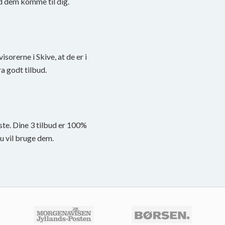
d dem komme til dig.
visorerne i Skive, at de er i
a godt tilbud.
ste. Dine 3 tilbud er 100%
du vil bruge dem.