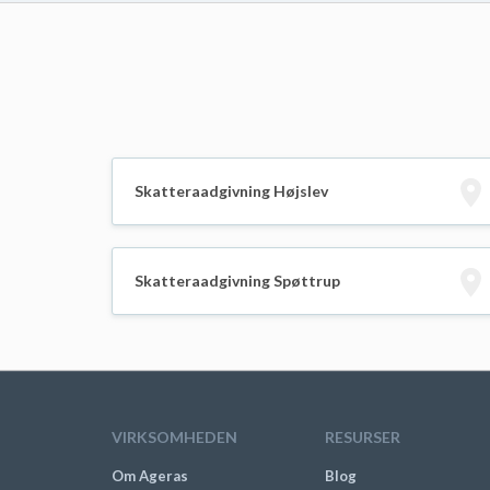
Skatteraadgivning Højslev
Skatteraadgivning Spøttrup
VIRKSOMHEDEN
RESURSER
Om Ageras
Blog