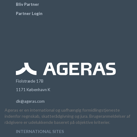
Bliv Partner
Partner Login
Fiolstræde 17B
1171 København K
dk@ageras.com
Ageras er en international og uafhængig formidlingstjeneste
indenfor regnskab, skatterådgivning og jura. Brugeranmeldelser af
rådgivere er udelukkende baseret på objektive kriterier.
INTERNATIONAL SITES