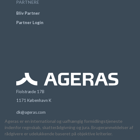
PARTNERE
Bliv Partner
Partner Login
Fiolstræde 17B
1171 København K
dk@ageras.com
Ageras er en international og uafhængig formidlingstjeneste
indenfor regnskab, skatterådgivning og jura. Brugeranmeldelser af
rådgivere er udelukkende baseret på objektive kriterier.