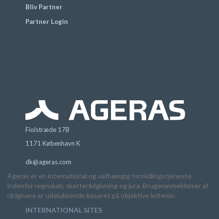
Bliv Partner
Partner Login
Fiolstræde 17B
1171 København K
dk@ageras.com
Ageras er en international og uafhængig formidlingstjeneste
indenfor regnskab, skatterådgivning og jura. Brugeranmeldelser af
rådgivere er udelukkende baseret på objektive kriterier.
INTERNATIONAL SITES