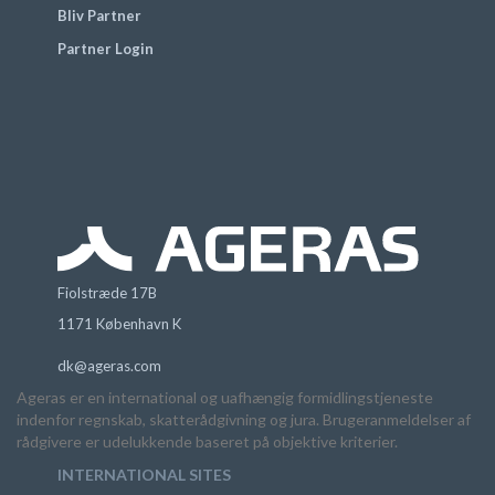
Bliv Partner
Partner Login
Fiolstræde 17B
1171 København K
dk@ageras.com
Ageras er en international og uafhængig formidlingstjeneste
indenfor regnskab, skatterådgivning og jura. Brugeranmeldelser af
rådgivere er udelukkende baseret på objektive kriterier.
INTERNATIONAL SITES