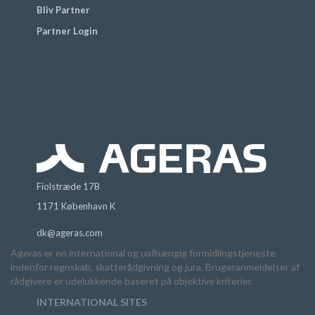
Bliv Partner
Partner Login
Fiolstræde 17B
1171 København K
dk@ageras.com
Ageras er en international og uafhængig formidlingstjeneste
indenfor regnskab, skatterådgivning og jura. Brugeranmeldelser af
rådgivere er udelukkende baseret på objektive kriterier.
INTERNATIONAL SITES