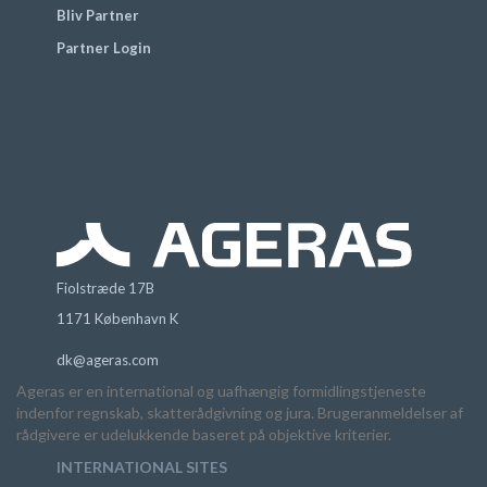
Bliv Partner
Partner Login
Fiolstræde 17B
1171 København K
dk@ageras.com
Ageras er en international og uafhængig formidlingstjeneste
indenfor regnskab, skatterådgivning og jura. Brugeranmeldelser af
rådgivere er udelukkende baseret på objektive kriterier.
INTERNATIONAL SITES