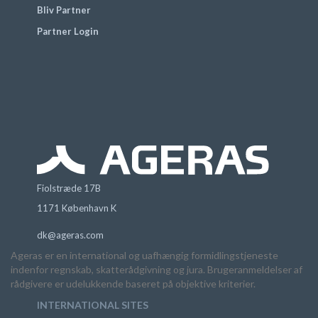
Bliv Partner
Partner Login
Fiolstræde 17B
1171 København K
dk@ageras.com
Ageras er en international og uafhængig formidlingstjeneste
indenfor regnskab, skatterådgivning og jura. Brugeranmeldelser af
rådgivere er udelukkende baseret på objektive kriterier.
INTERNATIONAL SITES