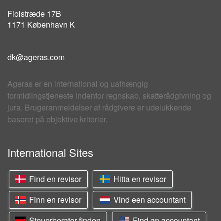
Fiolstræde 17B
1171 København K
dk@ageras.com
Ageras er en international og uafhængig
formidlingstjeneste indenfor regnskab, skatterådgivning og
jura. Brugeranmeldelser af rådgivere er udelukkende
baseret på objektive kriterier.
International Sites
Find en revisor
Hitta en revisor
Finn en revisor
Vind een accountant
Steuerberater finden
Find an accountant