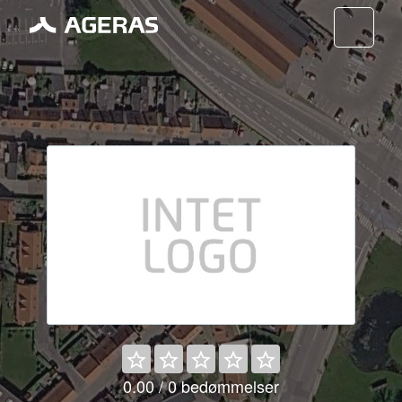
Nav
0.00 / 0 bedømmelser