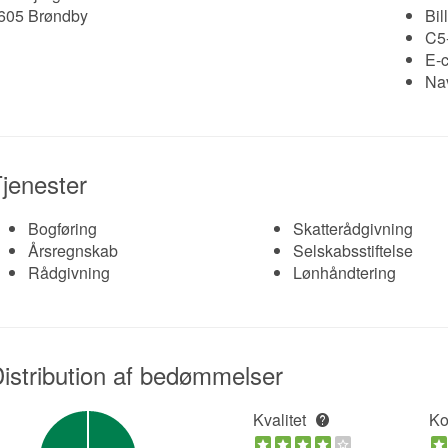
605 Brøndby
Bil
C5
E-
Nav
jenester
Bogføring
Skatterådgivning
Årsregnskab
Selskabsstiftelse
Rådgivning
Lønhåndtering
istribution af bedømmelser
Kvalitet
Ko