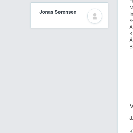
F
M
Jonas Sørensen
I
Æ
A
K
Å
B
V
J
K