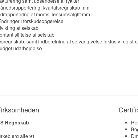
akturering samt udsendelse af rykker
ånedsrapportering, kvartalsregnskab mm.
ndrapportering af moms, lønsumsafgift mm.
ndringer i forskudsopgørelse
fvikling af selskab
ontant stiftelse af selskab
rsregnskab, samt indberetning af selvangivelse inklusiv registre
udget udarbejdelse
irksomheden
Certif
.S Regnskab
Re
Bo
irkebjerg alle 91
Din