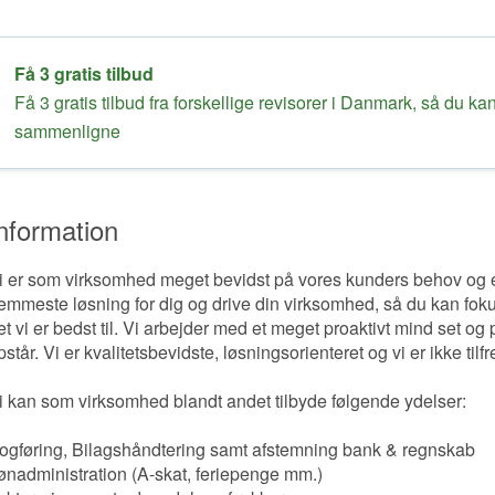
Få 3 gratis tilbud
Få 3 gratis tilbud fra forskellige revisorer i Danmark, så du ka
sammenligne
nformation
i er som virksomhed meget bevidst på vores kunders behov og er f
emmeste løsning for dig og drive din virksomhed, så du kan fokus
et vi er bedst til. Vi arbejder med et meget proaktivt mind set og 
pstår. Vi er kvalitetsbevidste, løsningsorienteret og vi er ikke tilfr
i kan som virksomhed blandt andet tilbyde følgende ydelser:
ogføring, Bilagshåndtering samt afstemning bank & regnskab
ønadministration (A-skat, feriepenge mm.)