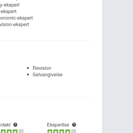
ly-ekspert
-ekspert
conomic-ekspert
ision-ekspert
Revision
Selvangivelse
ntakt
Ekspertise