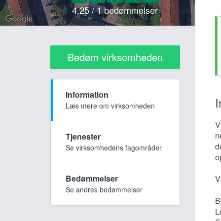
4.25 / 1 bedømmelser
Bedøm virksomheden
Information
I
Læs mere om virksomheden
V
n
Tjenester
d
Se virksomhedens fagområder
o
Bedømmelser
V
Se andres bedømmelser
B
L