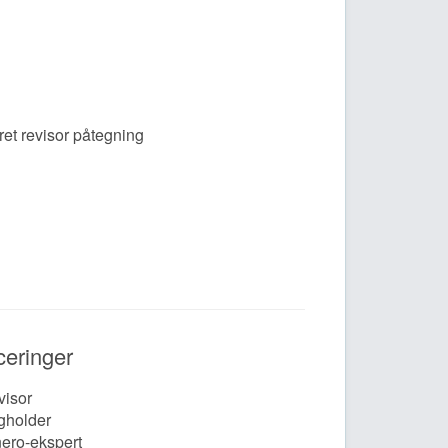
ret revisor påtegning
iceringer
visor
gholder
ero-ekspert