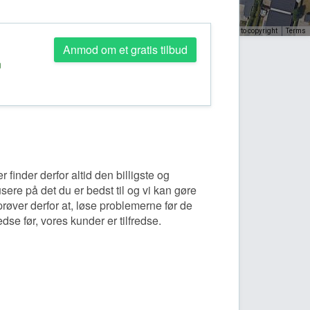
Keyboard shortcuts
Image may be subject to copyright
Terms
Anmod om et gratis tilbud
n
inder derfor altid den billigste og
ere på det du er bedst til og vi kan gøre
prøver derfor at, løse problemerne før de
edse før, vores kunder er tilfredse.