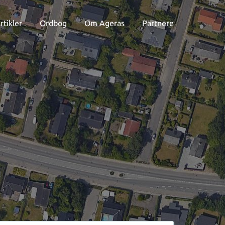
rtikler
Ordbog
Om Ageras
Partnere