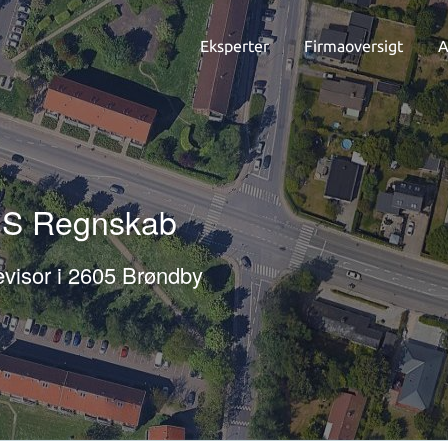
Eksperter
Firmaoversigt
A
.S Regnskab
visor i 2605 Brøndby