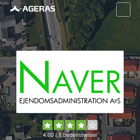
Nav
4.00 / 1 bedømmelser