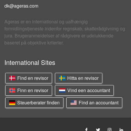
dk@ageras.com
Ageras er en international og uafhængig
formidlingstjeneste indenfor regnskab, skatterådgivning og
jura. Brugeranmeldelser af rådgivere er udelukkende
baseret på objektive kriterier.
International Sites
Find en revisor
Hitta en revisor
Finn en revisor
Vind een accountant
Steuerberater finden
Find an accountant