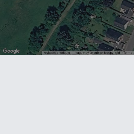
Keyboard shortcuts
Image may be subject to copyright
Terms
Bedøm virksomheden
Bedømmelser
Se andres bedømmelser