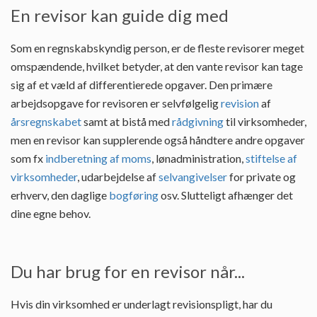
En revisor kan guide dig med
Som en regnskabskyndig person, er de fleste revisorer meget
omspændende, hvilket betyder, at den vante revisor kan tage
sig af et væld af differentierede opgaver. Den primære
arbejdsopgave for revisoren er selvfølgelig
revision
af
årsregnskabet
samt at bistå med
rådgivning
til virksomheder,
men en revisor kan supplerende også håndtere andre opgaver
som fx
indberetning af moms
, lønadministration,
stiftelse af
virksomheder
, udarbejdelse af
selvangivelser
for private og
erhverv, den daglige
bogføring
osv. Slutteligt afhænger det
dine egne behov.
Du har brug for en revisor når...
Hvis din virksomhed er underlagt revisionspligt, har du