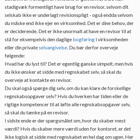
stadigvæk formentligt have brug for en revisor, selvom dit
selskab ikke er underlagt revisionspligt - også endda selvom
du måske end ikke ejer en virksomhed. Det er dine behov, der
er deciderende. Det er ikke unormalt at have en revisor til at
stå for eksempelvis den daglige
bogføring
i virksomheden
eller din private
selvangivelse
. Du bør derfor overveje
følgende:
Hvad har du lyst til? Det er egentlig ganske simpelt, men hvis
du ikke ønsker at sidde med regnskabet selv, så skal du
overveje at kontakte en revisor.
Du skal også spørge dig selv, om du kan klare de forskellige
regnskabsopgaver selv? Hvis du hverken har tiden eller de
rigtige kompetencer til at løfte alle regnskabsopgaver selv,
så skal du tænke på en revisor.
I sidste ende er der spørgsmålet om, hvor du skaber mest
værdi? Hvis du skaber mere værdi uden for kontoret, er det
ikke logisk at sidde med regnskabet en hel dag om ugen. Her