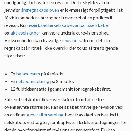
uundgåeligt behov for en revisor. Dette skyldes at du
jævnfør
årsregnskabsloven
er lovmæssigt forpligtiget til at
få virksomhedens årsrapport revideret af en godkendt
revisor. Kun
iværksætterselskaber
,
anpartsselskaber
og
aktieselskaber
kan være underlagt revisionspligt.
Virksomheden kan fravælge
revision
, såfremt det i to
regnskabsår i træk ikke overskrider to ud af tre følgende
størrelser:
En
balancesum
på 4 mio. kr.
En
nettoomsætning
på 8 mio. kr.
12 fuldtidsansatte i gennemsnit for regnskabsåret.
Såfremt selskabet ikke overskrider to ud af de tre
ovennævnte størrelser, kan selskabet fravælge revision ved
en ordinær
generalforsamling
, hvor fravalget skrives ind i
selskabets vedtægter, samt oplyses i ledelsespåtegningen for
det år, hvor fravalget af revisions er gennemført. Du kan