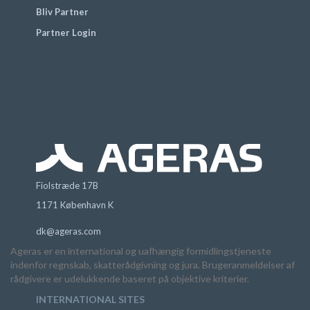
Bliv Partner
Partner Login
Fiolstræde 17B
1171 København K
dk@ageras.com
Ageras er en international og uafhængig formidlingstjeneste
indenfor regnskab, skatterådgivning og jura. Brugeranmeldelser af
rådgivere er udelukkende baseret på objektive kriterier.
INTERNATIONAL SITES