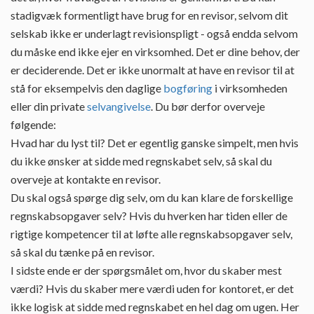
stadigvæk formentligt have brug for en revisor, selvom dit
selskab ikke er underlagt revisionspligt - også endda selvom
du måske end ikke ejer en virksomhed. Det er dine behov, der
er deciderende. Det er ikke unormalt at have en revisor til at
stå for eksempelvis den daglige
bogføring
i virksomheden
eller din private
selvangivelse
. Du bør derfor overveje
følgende:
Hvad har du lyst til? Det er egentlig ganske simpelt, men hvis
du ikke ønsker at sidde med regnskabet selv, så skal du
overveje at kontakte en revisor.
Du skal også spørge dig selv, om du kan klare de forskellige
regnskabsopgaver selv? Hvis du hverken har tiden eller de
rigtige kompetencer til at løfte alle regnskabsopgaver selv,
så skal du tænke på en revisor.
I sidste ende er der spørgsmålet om, hvor du skaber mest
værdi? Hvis du skaber mere værdi uden for kontoret, er det
ikke logisk at sidde med regnskabet en hel dag om ugen. Her