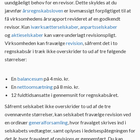
uundgåeligt behov for en revisor. Dette skyldes at du
jævnfør
årsregnskabsloven
er lovmæssigt forpligtiget til at
få virksomhedens årsrapport revideret af en godkendt
revisor. Kun
iværksætterselskaber
,
anpartsselskaber
og
aktieselskaber
kan være underlagt revisionspligt.
Virksomheden kan fravælge
revision
, såfremt det i to
regnskabsår i træk ikke overskrider to ud af tre følgende
størrelser:
En
balancesum
på 4 mio. kr.
En
nettoomsætning
på 8 mio. kr.
12 fuldtidsansatte i gennemsnit for regnskabsåret.
Såfremt selskabet ikke overskrider to ud af de tre
ovennævnte størrelser, kan selskabet fravælge revision ved
en ordinær
generalforsamling
, hvor fravalget skrives ind i
selskabets vedtægter, samt oplyses i ledelsespåtegningen for
det år, hvor fravalget af revisions er gennemført. Du kan