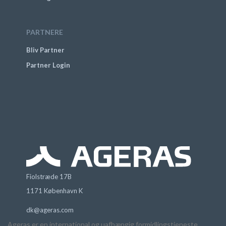
PARTNERE
Bliv Partner
Partner Login
Fiolstræde 17B
1171 København K
dk@ageras.com
Ageras er en international og uafhængig formidlingstjeneste