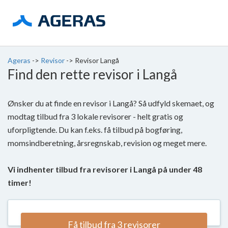
Ageras
->
Revisor
->
Revisor Langå
Find den rette revisor i Langå
Ønsker du at finde en revisor i Langå? Så udfyld skemaet, og
modtag tilbud fra 3 lokale revisorer - helt gratis og
uforpligtende. Du kan f.eks. få tilbud på bogføring,
momsindberetning, årsregnskab, revision og meget mere.
Vi indhenter tilbud fra revisorer i Langå på under 48
timer!
Få tilbud fra 3 revisorer