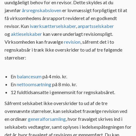
uundgåeligt behov for en revisor. Dette skyldes at du
jævnfør
årsregnskabsloven
er lovmæssigt forpligtiget til at
få virksomhedens årsrapport revideret af en godkendt
revisor. Kun
iværksætterselskaber
,
anpartsselskaber
og
aktieselskaber
kan være underlagt revisionspligt.
Virksomheden kan fravælge
revision
, såfremt det i to
regnskabsår i træk ikke overskrider to ud af tre følgende
størrelser:
En
balancesum
på 4 mio. kr.
En
nettoomsætning
på 8 mio. kr.
12 fuldtidsansatte i gennemsnit for regnskabsåret.
Såfremt selskabet ikke overskrider to ud af de tre
ovennævnte størrelser, kan selskabet fravælge revision ved
en ordinær
generalforsamling
, hvor fravalget skrives ind i
selskabets vedtægter, samt oplyses i ledelsespåtegningen for
det år, hvor fravalget af revisions er gennemført. Du kan