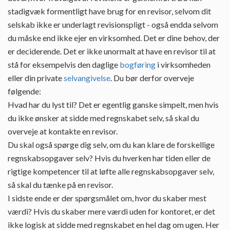
stadigvæk formentligt have brug for en revisor, selvom dit
selskab ikke er underlagt revisionspligt - også endda selvom
du måske end ikke ejer en virksomhed. Det er dine behov, der
er deciderende. Det er ikke unormalt at have en revisor til at
stå for eksempelvis den daglige
bogføring
i virksomheden
eller din private
selvangivelse
. Du bør derfor overveje
følgende:
Hvad har du lyst til? Det er egentlig ganske simpelt, men hvis
du ikke ønsker at sidde med regnskabet selv, så skal du
overveje at kontakte en revisor.
Du skal også spørge dig selv, om du kan klare de forskellige
regnskabsopgaver selv? Hvis du hverken har tiden eller de
rigtige kompetencer til at løfte alle regnskabsopgaver selv,
så skal du tænke på en revisor.
I sidste ende er der spørgsmålet om, hvor du skaber mest
værdi? Hvis du skaber mere værdi uden for kontoret, er det
ikke logisk at sidde med regnskabet en hel dag om ugen. Her