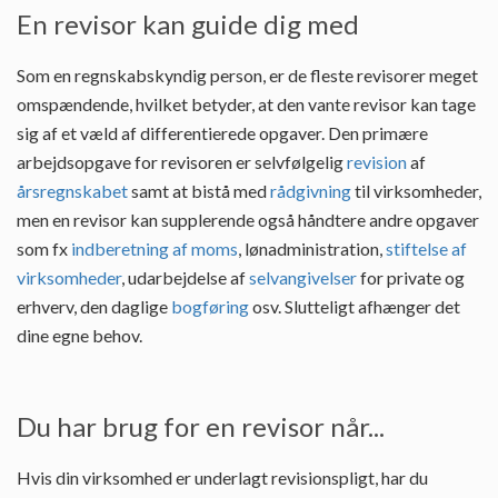
En revisor kan guide dig med
Som en regnskabskyndig person, er de fleste revisorer meget
omspændende, hvilket betyder, at den vante revisor kan tage
sig af et væld af differentierede opgaver. Den primære
arbejdsopgave for revisoren er selvfølgelig
revision
af
årsregnskabet
samt at bistå med
rådgivning
til virksomheder,
men en revisor kan supplerende også håndtere andre opgaver
som fx
indberetning af moms
, lønadministration,
stiftelse af
virksomheder
, udarbejdelse af
selvangivelser
for private og
erhverv, den daglige
bogføring
osv. Slutteligt afhænger det
dine egne behov.
Du har brug for en revisor når...
Hvis din virksomhed er underlagt revisionspligt, har du