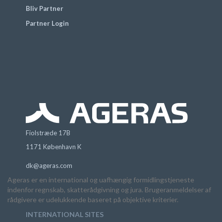
Bliv Partner
Partner Login
Fiolstræde 17B
1171 København K
dk@ageras.com
Ageras er en international og uafhængig formidlingstjeneste
indenfor regnskab, skatterådgivning og jura. Brugeranmeldelser af
rådgivere er udelukkende baseret på objektive kriterier.
INTERNATIONAL SITES