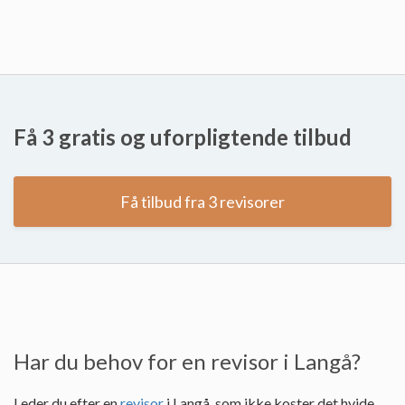
Få 3 gratis og uforpligtende tilbud
Få tilbud fra 3 revisorer
Har du behov for en revisor i Langå?
Leder du efter en
revisor
i Langå, som ikke koster det hvide