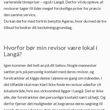
varierende timepriser – også i Langå. Derfor vil du opleve, at
revisorer tager til tider meget forskellige priser for præcis
den samme service.
Du kan derfor med fortrin benytte Ageras, hvor du med de tre
tilbud forbedrer dit beslutningsgrundlag.
Hvorfor bør min revisor være lokal i
Langå?
Igen kommer det helt an på dit behov. Nogle mennesker
sætter pris på personlig kontakt med deres revisor, og
foretrækker at kigge denne i øjnene en gang om måneden. I
det tilfælde skal man klart ikke finde en revisor udenfor sit
lokalområde, hvis ens virksomhed ligger i Langå. Det er ikke
alle, der foretrækker den personlige kontakt nært så højt. Og
derfor fjerner det muligheder at begrænse deres søgning til
Langå, da man i dag kan dele sine regnskabsoplysninger med