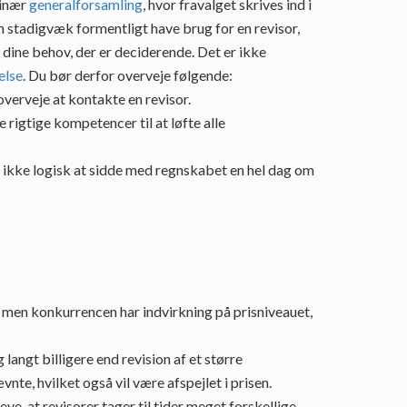
dinær
generalforsamling
, hvor fravalget skrives ind i
n stadigvæk formentligt have brug for en revisor,
 dine behov, der er deciderende. Det er ikke
else
. Du bør derfor overveje følgende:
overveje at kontakte en revisor.
 rigtige kompetencer til at løfte alle
t ikke logisk at sidde med regnskabet en hel dag om
, men konkurrencen har indvirkning på prisniveauet,
langt billigere end revision af et større
te, hvilket også vil være afspejlet i prisen.
ve, at revisorer tager til tider meget forskellige