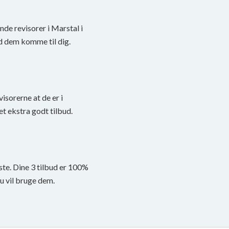
inde revisorer i Marstal i
d dem komme til dig.
visorerne at de er i
et ekstra godt tilbud.
ste. Dine 3 tilbud er 100%
du vil bruge dem.