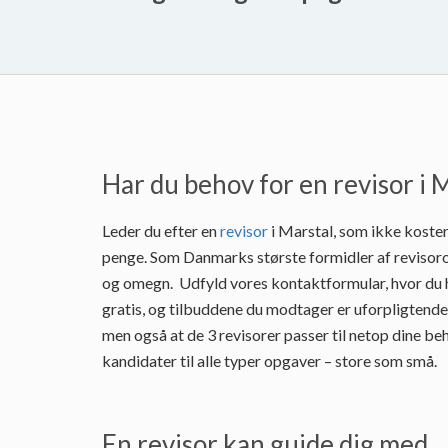
Har du behov for en revisor i 
Leder du efter en
revisor
i Marstal, som ikke koster
penge. Som Danmarks største formidler af revisoro
og omegn. Udfyld vores kontaktformular, hvor du he
gratis, og tilbuddene du modtager er uforpligtende
men også at de 3 revisorer passer til netop dine be
kandidater til alle typer opgaver – store som små.
En revisor kan guide dig med