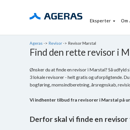
Eksperter
Om 
Ageras
->
Revisor
->
Revisor Marstal
Find den rette revisor i M
Ønsker du at finde en revisor i Marstal? Så udfyld
3 lokale revisorer - helt gratis og uforpligtende. Du 
bogføring, momsindberetning, årsregnskab, revisi
Vi indhenter tilbud fra revisorer i Marstal på u
Derfor skal vi finde en revisor t