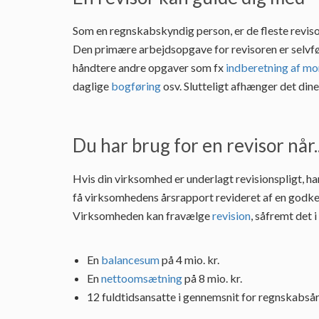
Som en regnskabskyndig person, er de fleste reviso
Den primære arbejdsopgave for revisoren er selvf
håndtere andre opgaver som fx
indberetning af m
daglige
bogføring
osv. Slutteligt afhænger det din
Du har brug for en revisor når..
Hvis din virksomhed er underlagt revisionspligt, ha
få virksomhedens årsrapport revideret af en godke
Virksomheden kan fravælge
revision
, såfremt det 
En
balancesum
på 4 mio. kr.
En
nettoomsætning
på 8 mio. kr.
12 fuldtidsansatte i gennemsnit for regnskabsår