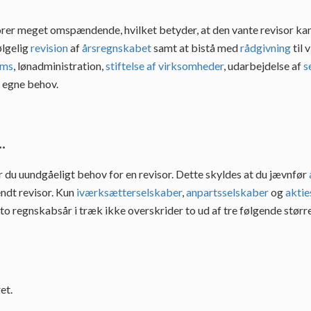
rer meget omspændende, hvilket betyder, at den vante revisor kan 
ølgelig
revision
af
årsregnskabet
samt at bistå med
rådgivning
til 
oms
, lønadministration,
stiftelse af virksomheder
, udarbejdelse af
s
e egne behov.
.
r du uundgåeligt behov for en revisor. Dette skyldes at du jævnfør
ndt revisor. Kun
iværksætterselskaber
,
anpartsselskaber
og
aktie
i to regnskabsår i træk ikke overskrider to ud af tre følgende større
et.