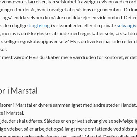
 ovennævnte størrelser, kan selskabet fravælge revision ved en or
ingen for det år, hvor fravalget af revisions er gennemført. Du ka
t - også endda selvom du måske end ikke ejer en virksomhed. Det er
is den daglige
bogføring
i virksomheden eller din private
selvangiv
, men hvis du ikke ønsker at sidde med regnskabet selv, så skal du 
rskellige regnskabsopgaver selv? Hvis du hverken har tiden eller de
sor.
r mest værdi? Hvis du skaber mere værdi uden for kontoret, er de
or i Marstal
visorer i Marstal er dyrere sammenlignet med andre steder i landet
e i Marstal.
 der skal udføres. Således er en privat selvangivelse selvfølgelig 
e ydelser, så er arbejdet også langt mere omfattende ved sidstnævn
ager meget varierende timepriser – også i Marstal. Derfor vil du ople