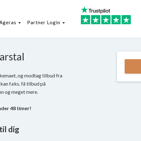
Ageras
Partner Login
arstal
 skemaet, og modtag tilbud fra
kan f.eks. få tilbud på
on og meget mere.
nder 48 timer!
il dig