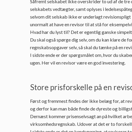
Såfremt selskabet ikke overskrider to ud af de tre
selskabets vedtægter, samt oplyses i ledelsespåtegn
selvom dit selskab ikke er underlagt revisionsplig
unormalt at have en revisor til at stå for eksempelv
Hvad har du lyst til? Det er egentlig ganske simpelt
Du skal også spørge dig selv, om du kan klare de fo
regnskabsopgaver selv, så skal du tænke på en revi
I sidste ende er der spørgsmålet om, hvor du skabe
ugen. Her vil en revisor være en god investering.
Store prisforskelle på en revis
Først og fremmest findes der ikke belæg for, at re
og derfor kan man både finde de dyreste og billigst
Dernæst kommer prisenselvsagt an på hvilket arbejde,
virksomhedsregnskab. Udover at det er to forskellig
I sidste ende er det en kendsgerning, at revisorer t