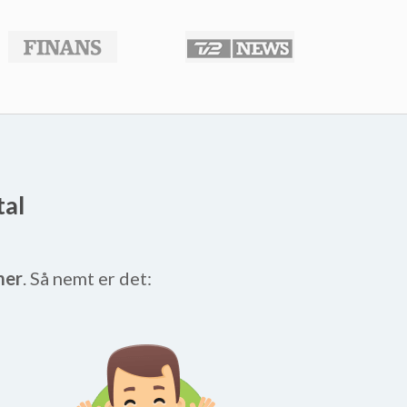
tal
mer
. Så nemt er det: