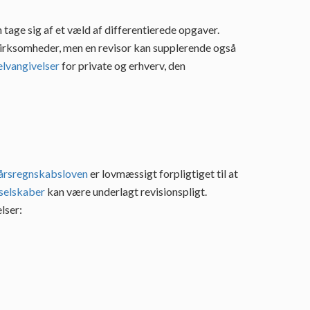
tage sig af et væld af differentierede opgaver.
virksomheder, men en revisor kan supplerende også
elvangivelser
for private og erhverv, den
årsregnskabsloven
er lovmæssigt forpligtiget til at
selskaber
kan være underlagt revisionspligt.
lser: