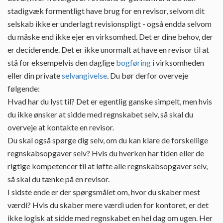
stadigvæk formentligt have brug for en revisor, selvom dit
selskab ikke er underlagt revisionspligt - også endda selvom
du måske end ikke ejer en virksomhed. Det er dine behov, der
er deciderende. Det er ikke unormalt at have en revisor til at
stå for eksempelvis den daglige
bogføring
i virksomheden
eller din private
selvangivelse
. Du bør derfor overveje
følgende:
Hvad har du lyst til? Det er egentlig ganske simpelt, men hvis
du ikke ønsker at sidde med regnskabet selv, så skal du
overveje at kontakte en revisor.
Du skal også spørge dig selv, om du kan klare de forskellige
regnskabsopgaver selv? Hvis du hverken har tiden eller de
rigtige kompetencer til at løfte alle regnskabsopgaver selv,
så skal du tænke på en revisor.
I sidste ende er der spørgsmålet om, hvor du skaber mest
værdi? Hvis du skaber mere værdi uden for kontoret, er det
ikke logisk at sidde med regnskabet en hel dag om ugen. Her