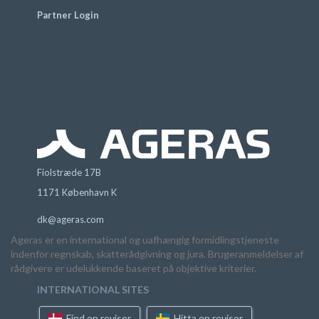
Partner Login
Fiolstræde 17B
1171 København K
dk@ageras.com
Ageras er en international og uafhængig formidlingstjeneste
indenfor regnskab, skatterådgivning og jura. Brugeranmeldelser af
rådgivere er udelukkende baseret på objektive kriterier.
INTERNATIONAL SITES
Find en revisor
Hitta en revisor