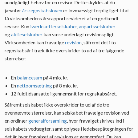
uundgåeligt behov for en revisor. Dette skyldes at du
jævnfør
årsregnskabsloven
er lovmæssigt forpligtiget til at
få virksomhedens årsrapport revideret af en godkendt
revisor. Kun
iværksætterselskaber
,
anpartsselskaber
og
aktieselskaber
kan være underlagt revisionspligt.
Virksomheden kan fravælge
revision
, såfremt det i to
regnskabsår i træk ikke overskrider to ud af tre følgende
størrelser:
En
balancesum
på 4 mio. kr.
En
nettoomsætning
på 8 mio. kr.
12 fuldtidsansatte i gennemsnit for regnskabsåret.
Såfremt selskabet ikke overskrider to ud af de tre
ovennævnte størrelser, kan selskabet fravælge revision ved
en ordinær
generalforsamling
, hvor fravalget skrives ind i
selskabets vedtægter, samt oplyses i ledelsespåtegningen for
det år, hvor fravalget af revisions er gennemført. Du kan