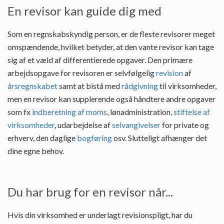
En revisor kan guide dig med
Som en regnskabskyndig person, er de fleste revisorer meget
omspændende, hvilket betyder, at den vante revisor kan tage
sig af et væld af differentierede opgaver. Den primære
arbejdsopgave for revisoren er selvfølgelig
revision
af
årsregnskabet
samt at bistå med
rådgivning
til virksomheder,
men en revisor kan supplerende også håndtere andre opgaver
som fx
indberetning af moms
, lønadministration,
stiftelse af
virksomheder
, udarbejdelse af
selvangivelser
for private og
erhverv, den daglige
bogføring
osv. Slutteligt afhænger det
dine egne behov.
Du har brug for en revisor når...
Hvis din virksomhed er underlagt revisionspligt, har du