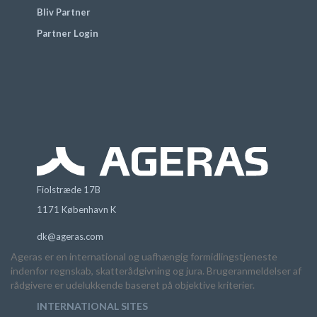
Bliv Partner
Partner Login
Fiolstræde 17B
1171 København K
dk@ageras.com
Ageras er en international og uafhængig formidlingstjeneste
indenfor regnskab, skatterådgivning og jura. Brugeranmeldelser af
rådgivere er udelukkende baseret på objektive kriterier.
INTERNATIONAL SITES