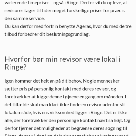
varierende timepriser – også i Ringe. Derfor vil du opleve, at
revisorer tager til tider meget forskellige priser for præcis
den samme service.
Du kan derfor med fortrin benytte Ageras, hvor du med de tre
tilbud forbedrer dit beslutningsgrundlag.
Hvorfor bør min revisor være lokal i
Ringe?
Igen kommer det helt an på dit behov. Nogle mennesker
sætter pris på personlig kontakt med deres revisor, og
foretrækker at kigge denne i øjnene en gang om måneden. I
det tilfælde skal man klart ikke finde en revisor udenfor sit
lokalområde, hvis ens virksomhed ligger i Ringe. Det er ikke
alle, der foretrækker den personlige kontakt nært så højt. Og
derfor fjerner det muligheder at begrænse deres søgning til
Ringe, da man i dag kan dele sine regnskabsoplysninger med