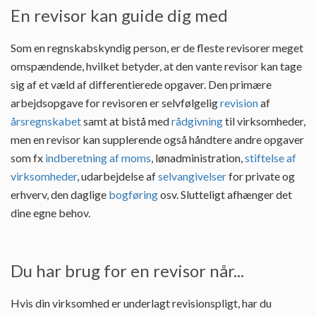
En revisor kan guide dig med
Som en regnskabskyndig person, er de fleste revisorer meget
omspændende, hvilket betyder, at den vante revisor kan tage
sig af et væld af differentierede opgaver. Den primære
arbejdsopgave for revisoren er selvfølgelig
revision
af
årsregnskabet
samt at bistå med
rådgivning
til virksomheder,
men en revisor kan supplerende også håndtere andre opgaver
som fx
indberetning af moms
, lønadministration,
stiftelse af
virksomheder
, udarbejdelse af
selvangivelser
for private og
erhverv, den daglige
bogføring
osv. Slutteligt afhænger det
dine egne behov.
Du har brug for en revisor når...
Hvis din virksomhed er underlagt revisionspligt, har du