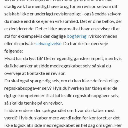
stadigvæk formentligt have brug for en revisor, selvom dit
selskab ikke er underlagt revisionspligt - også endda selvom
du måske end ikke ejer en virksomhed. Det er dine behov, der
er deciderende. Det er ikke unormalt at have en revisor til at
stå for eksempelvis den daglige
bogføring
i virksomheden
eller din private
selvangivelse
. Du bør derfor overveje
følgende:
Hvad har du lyst til? Det er egentlig ganske simpelt, men hvis
du ikke ønsker at sidde med regnskabet selv, så skal du
overveje at kontakte en revisor.
Du skal også spørge dig selv, om du kan klare de forskellige
regnskabsopgaver selv? Hvis du hverken har tiden eller de
rigtige kompetencer til at løfte alle regnskabsopgaver selv,
så skal du tænke på en revisor.
I sidste ende er der spørgsmålet om, hvor du skaber mest
værdi? Hvis du skaber mere værdi uden for kontoret, er det
ikke logisk at sidde med regnskabet en hel dag om ugen. Her