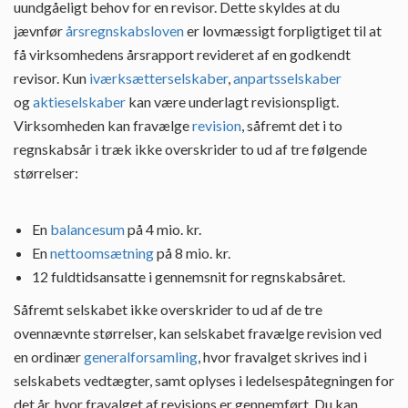
uundgåeligt behov for en revisor. Dette skyldes at du
jævnfør
årsregnskabsloven
er lovmæssigt forpligtiget til at
få virksomhedens årsrapport revideret af en godkendt
revisor. Kun
iværksætterselskaber
,
anpartsselskaber
og
aktieselskaber
kan være underlagt revisionspligt.
Virksomheden kan fravælge
revision
, såfremt det i to
regnskabsår i træk ikke overskrider to ud af tre følgende
størrelser:
En
balancesum
på 4 mio. kr.
En
nettoomsætning
på 8 mio. kr.
12 fuldtidsansatte i gennemsnit for regnskabsåret.
Såfremt selskabet ikke overskrider to ud af de tre
ovennævnte størrelser, kan selskabet fravælge revision ved
en ordinær
generalforsamling
, hvor fravalget skrives ind i
selskabets vedtægter, samt oplyses i ledelsespåtegningen for
det år, hvor fravalget af revisions er gennemført. Du kan