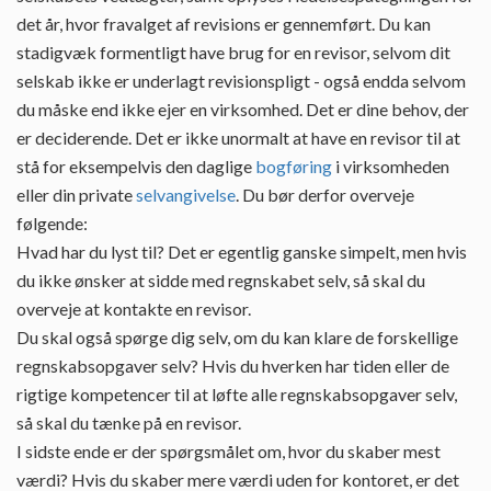
det år, hvor fravalget af revisions er gennemført. Du kan
stadigvæk formentligt have brug for en revisor, selvom dit
selskab ikke er underlagt revisionspligt - også endda selvom
du måske end ikke ejer en virksomhed. Det er dine behov, der
er deciderende. Det er ikke unormalt at have en revisor til at
stå for eksempelvis den daglige
bogføring
i virksomheden
eller din private
selvangivelse
. Du bør derfor overveje
følgende:
Hvad har du lyst til? Det er egentlig ganske simpelt, men hvis
du ikke ønsker at sidde med regnskabet selv, så skal du
overveje at kontakte en revisor.
Du skal også spørge dig selv, om du kan klare de forskellige
regnskabsopgaver selv? Hvis du hverken har tiden eller de
rigtige kompetencer til at løfte alle regnskabsopgaver selv,
så skal du tænke på en revisor.
I sidste ende er der spørgsmålet om, hvor du skaber mest
værdi? Hvis du skaber mere værdi uden for kontoret, er det