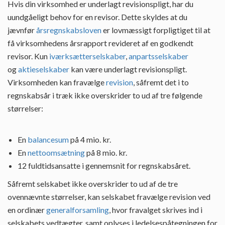
Hvis din virksomhed er underlagt revisionspligt, har du
uundgåeligt behov for en revisor. Dette skyldes at du
jævnfør
årsregnskabsloven
er lovmæssigt forpligtiget til at
få virksomhedens årsrapport revideret af en godkendt
revisor. Kun
iværksætterselskaber
,
anpartsselskaber
og
aktieselskaber
kan være underlagt revisionspligt.
Virksomheden kan fravælge
revision
, såfremt det i to
regnskabsår i træk ikke overskrider to ud af tre følgende
størrelser:
En
balancesum
på 4 mio. kr.
En
nettoomsætning
på 8 mio. kr.
12 fuldtidsansatte i gennemsnit for regnskabsåret.
Såfremt selskabet ikke overskrider to ud af de tre
ovennævnte størrelser, kan selskabet fravælge revision ved
en ordinær
generalforsamling
, hvor fravalget skrives ind i
selskabets vedtægter, samt oplyses i ledelsespåtegningen for