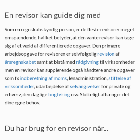
En revisor kan guide dig med
Som en regnskabskyndig person, er de fleste revisorer meget
omspændende, hvilket betyder, at den vante revisor kan tage
sig af et væld af differentierede opgaver. Den primære
arbejdsopgave for revisoren er selvfølgelig
revision
af
årsregnskabet
samt at bistå med
rådgivning
til virksomheder,
men en revisor kan supplerende også håndtere andre opgaver
som fx
indberetning af moms
, lønadministration,
stiftelse af
virksomheder
, udarbejdelse af
selvangivelser
for private og
erhverv, den daglige
bogføring
osv. Slutteligt afhænger det
dine egne behov.
Du har brug for en revisor når...