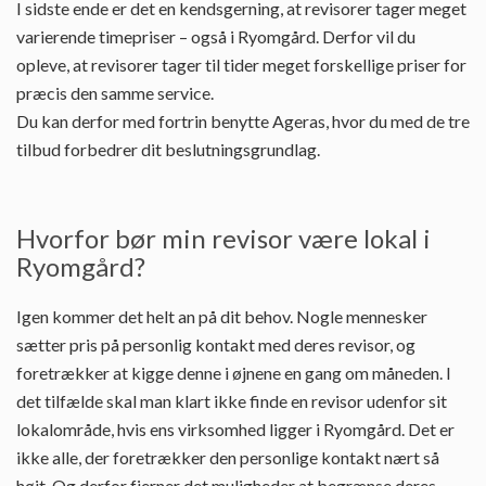
I sidste ende er det en kendsgerning, at revisorer tager meget
varierende timepriser – også i Ryomgård. Derfor vil du
opleve, at revisorer tager til tider meget forskellige priser for
præcis den samme service.
Du kan derfor med fortrin benytte Ageras, hvor du med de tre
tilbud forbedrer dit beslutningsgrundlag.
Hvorfor bør min revisor være lokal i
Ryomgård?
Igen kommer det helt an på dit behov. Nogle mennesker
sætter pris på personlig kontakt med deres revisor, og
foretrækker at kigge denne i øjnene en gang om måneden. I
det tilfælde skal man klart ikke finde en revisor udenfor sit
lokalområde, hvis ens virksomhed ligger i Ryomgård. Det er
ikke alle, der foretrækker den personlige kontakt nært så
højt. Og derfor fjerner det muligheder at begrænse deres