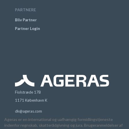
PARTNERE
Bliv Partner
Partner Login
Fiolstræde 17B
1171 København K
dk@ageras.com
Ageras er en international og uafhængig formidlingstjeneste
indenfor regnskab, skatterådgivning og jura. Brugeranmeldelser af