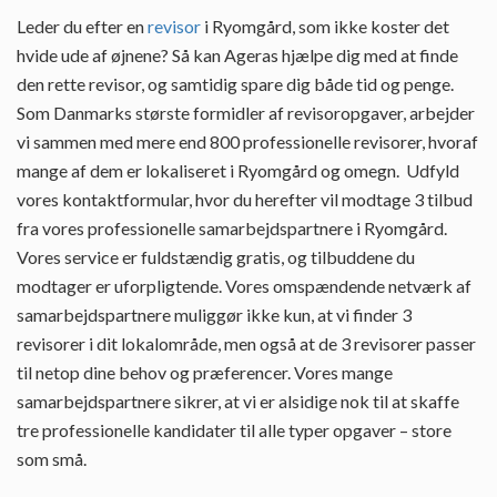
Leder du efter en
revisor
i Ryomgård, som ikke koster det
hvide ude af øjnene? Så kan Ageras hjælpe dig med at finde
den rette revisor, og samtidig spare dig både tid og penge.
Som Danmarks største formidler af revisoropgaver, arbejder
vi sammen med mere end 800 professionelle revisorer, hvoraf
mange af dem er lokaliseret i Ryomgård og omegn. Udfyld
vores kontaktformular, hvor du herefter vil modtage 3 tilbud
fra vores professionelle samarbejdspartnere i Ryomgård.
Vores service er fuldstændig gratis, og tilbuddene du
modtager er uforpligtende. Vores omspændende netværk af
samarbejdspartnere muliggør ikke kun, at vi finder 3
revisorer i dit lokalområde, men også at de 3 revisorer passer
til netop dine behov og præferencer. Vores mange
samarbejdspartnere sikrer, at vi er alsidige nok til at skaffe
tre professionelle kandidater til alle typer opgaver – store
som små.