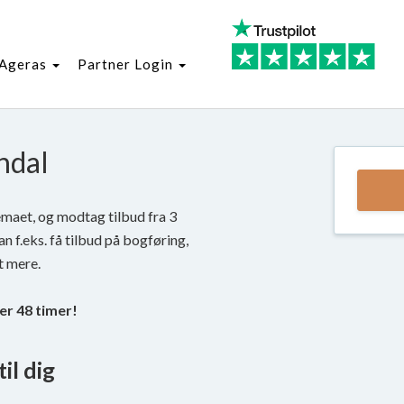
Ageras
Partner Login
indal
kemaet, og modtag tilbud fra 3
an f.eks. få tilbud på bogføring,
t mere.
der 48 timer!
il dig