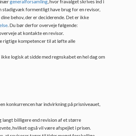
dinær
generalforsamling
, hvor fravalget skrives ind i
n stadigvæk formentligt have brug for en revisor,
 dine behov, der er deciderende. Det er ikke
else
. Du bør derfor overveje følgende:
overveje at kontakte en revisor.
 rigtige kompetencer til at løfte alle
t ikke logisk at sidde med regnskabet en hel dag om
men konkurrencen har indvirkning på prisniveauet,
langt billigere end revision af et større
te, hvilket også vil være afspejlet i prisen.
, at revisorer tager til tider meget forskellige