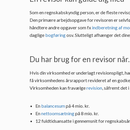
Som en regnskabskyndig person, er de fleste reviso
Den primære arbejdsopgave for revisoren er selvf
håndtere andre opgaver som fx
indberetning af m
daglige
bogføring
osv. Slutteligt afhænger det din
Du har brug for en revisor når..
Hvis din virksomhed er underlagt revisionspligt, ha
få virksomhedens årsrapport revideret af en godke
Virksomheden kan fravælge
revision
, såfremt det 
En
balancesum
på 4 mio. kr.
En
nettoomsætning
på 8 mio. kr.
12 fuldtidsansatte i gennemsnit for regnskabsår