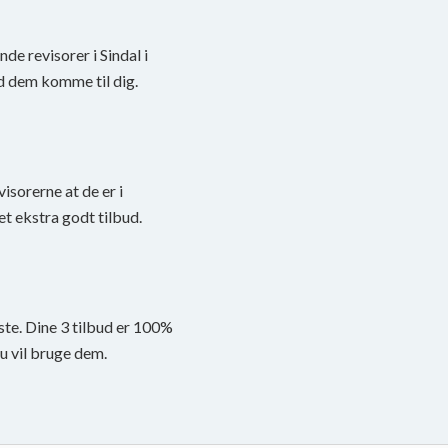
nde revisorer i Sindal i
d dem komme til dig.
visorerne at de er i
et ekstra godt tilbud.
ste. Dine 3 tilbud er 100%
du vil bruge dem.