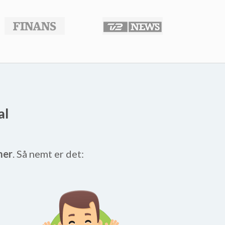
al
mer
. Så nemt er det: