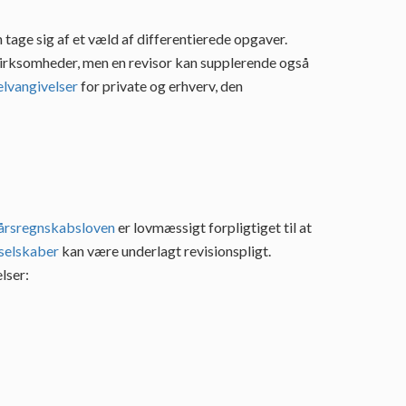
tage sig af et væld af differentierede opgaver.
virksomheder, men en revisor kan supplerende også
elvangivelser
for private og erhverv, den
årsregnskabsloven
er lovmæssigt forpligtiget til at
selskaber
kan være underlagt revisionspligt.
lser: