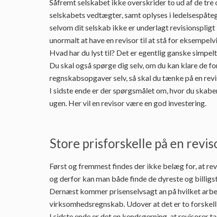
Såfremt selskabet ikke overskrider to ud af de tre
selskabets vedtægter, samt oplyses i ledelsespåtegn
selvom dit selskab ikke er underlagt revisionsplig
unormalt at have en revisor til at stå for eksempelv
Hvad har du lyst til? Det er egentlig ganske simpelt
Du skal også spørge dig selv, om du kan klare de fo
regnskabsopgaver selv, så skal du tænke på en revi
I sidste ende er der spørgsmålet om, hvor du skabe
ugen. Her vil en revisor være en god investering.
Store prisforskelle på en reviso
Først og fremmest findes der ikke belæg for, at rev
og derfor kan man både finde de dyreste og billigste
Dernæst kommer prisenselvsagt an på hvilket arbejde,
virksomhedsregnskab. Udover at det er to forskellig
I sidste ende er det en kendsgerning, at revisorer ta