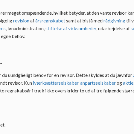
rer meget omspændende, hvilket betyder, at den vante revisor kan 
ølgelig
revision
af
årsregnskabet
samt at bistå med
rådgivning
til 
oms
, lønadministration,
stiftelse af virksomheder
, udarbejdelse af
s
e egne behov.
.
r du uundgåeligt behov for en revisor. Dette skyldes at du jævnfør
ndt revisor. Kun
iværksætterselskaber
,
anpartsselskaber
og
aktie
i to regnskabsår i træk ikke overskrider to ud af tre følgende større
et.