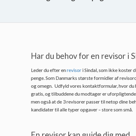
Har du behov for en revisor i S
Leder du efter en
revisor
i Sindal, som ikke koster 
penge. Som Danmarks største formidler af revisoro
og omegn. Udfyld vores kontaktformular, hvor du he
gratis, og tilbuddene du modtager er uforpligtende
men også at de 3 revisorer passer til netop dine be
kandidater til alle typer opgaver – store som små.
En revisor kan guide dig med