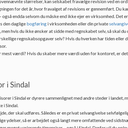
 ovennævnte størrelser, kan selskabet fravælge revision ved en or
ingen for det år, hvor fravalget af revisions er gennemført. Du ka
t - også endda selvom du måske end ikke ejer en virksomhed. Det er
is den daglige
bogføring
i virksomheden eller din private
selvangiv
, men hvis du ikke ønsker at sidde med regnskabet selv, så skal du 
rskellige regnskabsopgaver selv? Hvis du hverken har tiden eller de
sor.
r mest værdi? Hvis du skaber mere værdi uden for kontoret, er de
r i Sindal
isorer i Sindal er dyrere sammenlignet med andre steder i landet, 
 i Sindal.
 der skal udføres. Således er en privat selvangivelse selvfølgelig 
e ydelser, så er arbejdet også langt mere omfattende ved sidstnævn
ger meget varierende timepriser – også i Sindal. Derfor vil du opleve