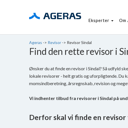
Eksperter
Om 
Ageras
->
Revisor
->
Revisor Sindal
Find den rette revisor i S
Ønsker du at finde en revisor i Sindal? Så udfyld s
lokale revisorer - helt gratis og uforpligtende. Du k
momsindberetning, årsregnskab, revision og mege
Vi indhenter tilbud fra revisorer i Sindal på un
Derfor skal vi finde en revisor t