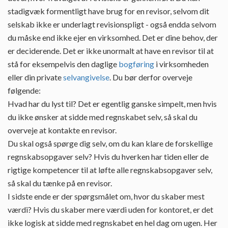
stadigvæk formentligt have brug for en revisor, selvom dit
selskab ikke er underlagt revisionspligt - også endda selvom
du måske end ikke ejer en virksomhed. Det er dine behov, der
er deciderende. Det er ikke unormalt at have en revisor til at
stå for eksempelvis den daglige
bogføring
i virksomheden
eller din private
selvangivelse
. Du bør derfor overveje
følgende:
Hvad har du lyst til? Det er egentlig ganske simpelt, men hvis
du ikke ønsker at sidde med regnskabet selv, så skal du
overveje at kontakte en revisor.
Du skal også spørge dig selv, om du kan klare de forskellige
regnskabsopgaver selv? Hvis du hverken har tiden eller de
rigtige kompetencer til at løfte alle regnskabsopgaver selv,
så skal du tænke på en revisor.
I sidste ende er der spørgsmålet om, hvor du skaber mest
værdi? Hvis du skaber mere værdi uden for kontoret, er det
ikke logisk at sidde med regnskabet en hel dag om ugen. Her