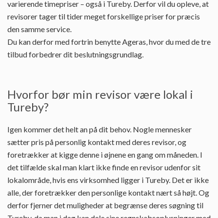
varierende timepriser – også i Tureby. Derfor vil du opleve, at
revisorer tager til tider meget forskellige priser for præcis
den samme service.
Du kan derfor med fortrin benytte Ageras, hvor du med de tre
tilbud forbedrer dit beslutningsgrundlag.
Hvorfor bør min revisor være lokal i
Tureby?
Igen kommer det helt an på dit behov. Nogle mennesker
sætter pris på personlig kontakt med deres revisor, og
foretrækker at kigge denne i øjnene en gang om måneden. I
det tilfælde skal man klart ikke finde en revisor udenfor sit
lokalområde, hvis ens virksomhed ligger i Tureby. Det er ikke
alle, der foretrækker den personlige kontakt nært så højt. Og
derfor fjerner det muligheder at begrænse deres søgning til
Tureby, da man i dag kan dele sine regnskabsoplysninger med