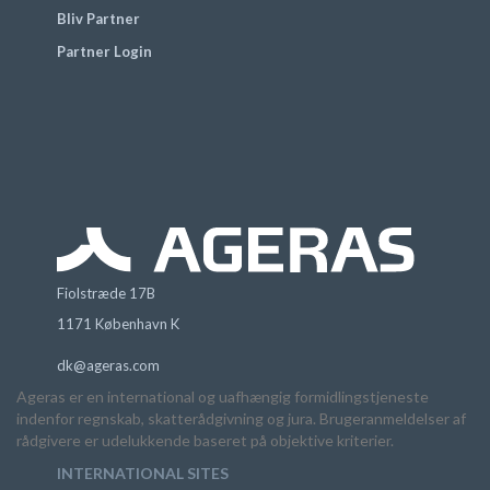
Bliv Partner
Partner Login
Fiolstræde 17B
1171 København K
dk@ageras.com
Ageras er en international og uafhængig formidlingstjeneste
indenfor regnskab, skatterådgivning og jura. Brugeranmeldelser af
rådgivere er udelukkende baseret på objektive kriterier.
INTERNATIONAL SITES