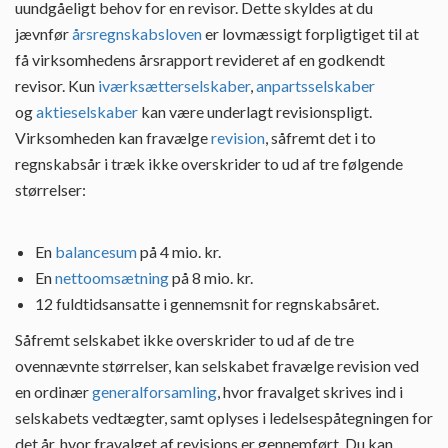
uundgåeligt behov for en revisor. Dette skyldes at du
jævnfør
årsregnskabsloven
er lovmæssigt forpligtiget til at
få virksomhedens årsrapport revideret af en godkendt
revisor. Kun
iværksætterselskaber
,
anpartsselskaber
og
aktieselskaber
kan være underlagt revisionspligt.
Virksomheden kan fravælge
revision
, såfremt det i to
regnskabsår i træk ikke overskrider to ud af tre følgende
størrelser:
En
balancesum
på 4 mio. kr.
En
nettoomsætning
på 8 mio. kr.
12 fuldtidsansatte i gennemsnit for regnskabsåret.
Såfremt selskabet ikke overskrider to ud af de tre
ovennævnte størrelser, kan selskabet fravælge revision ved
en ordinær
generalforsamling
, hvor fravalget skrives ind i
selskabets vedtægter, samt oplyses i ledelsespåtegningen for
det år, hvor fravalget af revisions er gennemført. Du kan