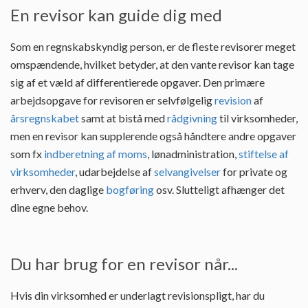
En revisor kan guide dig med
Som en regnskabskyndig person, er de fleste revisorer meget
omspændende, hvilket betyder, at den vante revisor kan tage
sig af et væld af differentierede opgaver. Den primære
arbejdsopgave for revisoren er selvfølgelig
revision
af
årsregnskabet
samt at bistå med
rådgivning
til virksomheder,
men en revisor kan supplerende også håndtere andre opgaver
som fx
indberetning af moms
, lønadministration,
stiftelse af
virksomheder
, udarbejdelse af
selvangivelser
for private og
erhverv, den daglige
bogføring
osv. Slutteligt afhænger det
dine egne behov.
Du har brug for en revisor når...
Hvis din virksomhed er underlagt revisionspligt, har du