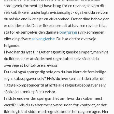
stadigvæk formentligt have brug for en revisor, selvom dit
selskab ikke er underlagt revisionspligt - også endda selvom
du måske end ikke ejer en virksomhed. Det er dine behov, der
er deciderende. Det er ikke unormalt at have en revisor til at
stå for eksempelvis den daglige
bogføring
i virksomheden
eller din private
selvangivelse
. Du bør derfor overveje
følgende:
Hvad har du lyst til? Det er egentlig ganske simpelt, men hvis
du ikke ønsker at sidde med regnskabet selv, så skal du
overveje at kontakte en revisor.
Du skal også spørge dig selv, om du kan klare de forskellige
regnskabsopgaver selv? Hvis du hverken har tiden eller de
rigtige kompetencer til at løfte alle regnskabsopgaver selv,
så skal du tænke på en revisor.
I sidste ende er der spørgsmålet om, hvor du skaber mest
værdi? Hvis du skaber mere værdi uden for kontoret, er det
ikke logisk at sidde med regnskabet en hel dag om ugen. Her