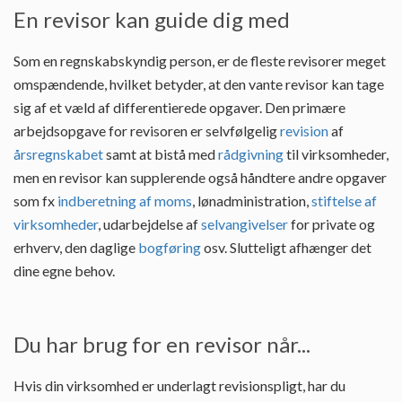
En revisor kan guide dig med
Som en regnskabskyndig person, er de fleste revisorer meget
omspændende, hvilket betyder, at den vante revisor kan tage
sig af et væld af differentierede opgaver. Den primære
arbejdsopgave for revisoren er selvfølgelig
revision
af
årsregnskabet
samt at bistå med
rådgivning
til virksomheder,
men en revisor kan supplerende også håndtere andre opgaver
som fx
indberetning af moms
, lønadministration,
stiftelse af
virksomheder
, udarbejdelse af
selvangivelser
for private og
erhverv, den daglige
bogføring
osv. Slutteligt afhænger det
dine egne behov.
Du har brug for en revisor når...
Hvis din virksomhed er underlagt revisionspligt, har du