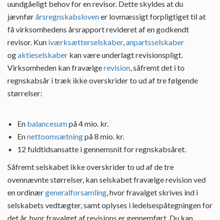
uundgåeligt behov for en revisor. Dette skyldes at du
jævnfør
årsregnskabsloven
er lovmæssigt forpligtiget til at
få virksomhedens årsrapport revideret af en godkendt
revisor. Kun
iværksætterselskaber
,
anpartsselskaber
og
aktieselskaber
kan være underlagt revisionspligt.
Virksomheden kan fravælge
revision
, såfremt det i to
regnskabsår i træk ikke overskrider to ud af tre følgende
størrelser:
En
balancesum
på 4 mio. kr.
En
nettoomsætning
på 8 mio. kr.
12 fuldtidsansatte i gennemsnit for regnskabsåret.
Såfremt selskabet ikke overskrider to ud af de tre
ovennævnte størrelser, kan selskabet fravælge revision ved
en ordinær
generalforsamling
, hvor fravalget skrives ind i
selskabets vedtægter, samt oplyses i ledelsespåtegningen for
det år, hvor fravalget af revisions er gennemført. Du kan