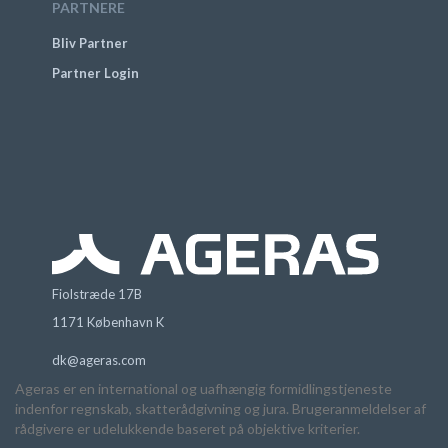
PARTNERE
Bliv Partner
Partner Login
Fiolstræde 17B
1171 København K
dk@ageras.com
Ageras er en international og uafhængig formidlingstjeneste
indenfor regnskab, skatterådgivning og jura. Brugeranmeldelser af
rådgivere er udelukkende baseret på objektive kriterier.