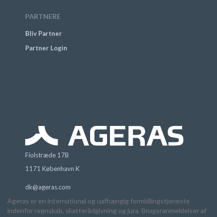
PARTNERE
Bliv Partner
Partner Login
Fiolstræde 17B
1171 København K
dk@ageras.com
Ageras er en international og uafhængig formidlingstjeneste
indenfor regnskab, skatterådgivning og jura. Brugeranmeldelser af