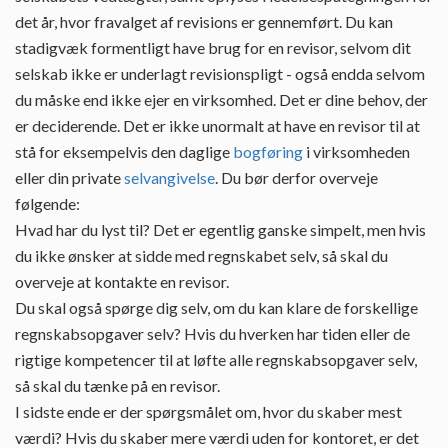
det år, hvor fravalget af revisions er gennemført. Du kan
stadigvæk formentligt have brug for en revisor, selvom dit
selskab ikke er underlagt revisionspligt - også endda selvom
du måske end ikke ejer en virksomhed. Det er dine behov, der
er deciderende. Det er ikke unormalt at have en revisor til at
stå for eksempelvis den daglige
bogføring
i virksomheden
eller din private
selvangivelse
. Du bør derfor overveje
følgende:
Hvad har du lyst til? Det er egentlig ganske simpelt, men hvis
du ikke ønsker at sidde med regnskabet selv, så skal du
overveje at kontakte en revisor.
Du skal også spørge dig selv, om du kan klare de forskellige
regnskabsopgaver selv? Hvis du hverken har tiden eller de
rigtige kompetencer til at løfte alle regnskabsopgaver selv,
så skal du tænke på en revisor.
I sidste ende er der spørgsmålet om, hvor du skaber mest
værdi? Hvis du skaber mere værdi uden for kontoret, er det