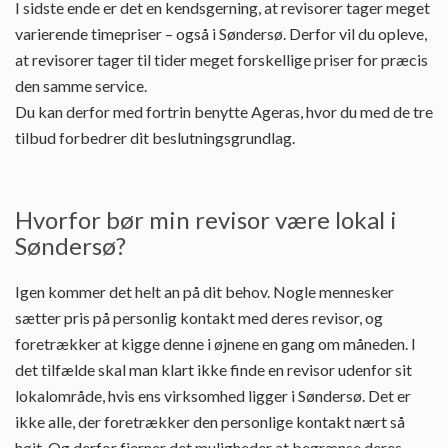
I sidste ende er det en kendsgerning, at revisorer tager meget
varierende timepriser – også i Søndersø. Derfor vil du opleve,
at revisorer tager til tider meget forskellige priser for præcis
den samme service.
Du kan derfor med fortrin benytte Ageras, hvor du med de tre
tilbud forbedrer dit beslutningsgrundlag.
Hvorfor bør min revisor være lokal i
Søndersø?
Igen kommer det helt an på dit behov. Nogle mennesker
sætter pris på personlig kontakt med deres revisor, og
foretrækker at kigge denne i øjnene en gang om måneden. I
det tilfælde skal man klart ikke finde en revisor udenfor sit
lokalområde, hvis ens virksomhed ligger i Søndersø. Det er
ikke alle, der foretrækker den personlige kontakt nært så
højt. Og derfor fjerner det muligheder at begrænse deres