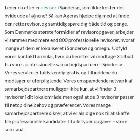
Leder du efter en
revisor
i Søndersø, som ikke koster det
hvide ude af øjnene? Så kan Ageras hjælpe dig med at finde
den rette revisor, og samtidig spare dig både tid og penge.
Som Danmarks største formidler af revisoropgaver, arbejder
vi sammen med mere end 800 professionelle revisorer, hvoraf
mange af dem er lokaliseret i Søndersø og omegn. Udfyld
vores kontaktformular, hvor du herefter vil modtage 3 tilbud
fra vores professionelle samarbejdspartnere i Søndersø.
Vores service er fuldstændig gratis, og tilbuddene du
modtager er uforpligtende. Vores omspændende netværk af
samarbejdspartnere muliggør ikke kun, at vi finder 3
revisorer i dit lokalområde, men også at de 3 revisorer passer
til netop dine behov og præferencer. Vores mange
samarbejdspartnere sikrer, at vi er alsidige nok til at skaffe
tre professionelle kandidater til alle typer opgaver – store
som små.