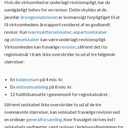
Hvis din virksomhed er underlagt revisionspligt, har du
uundgåeligt behov for en revisor. Dette skyldes at du
jævnfør
årsregnskabsloven
er lovmæssigt forpligtiget til at
få virksomhedens årsrapport revideret af en godkendt
revisor. Kun
iværksætterselskaber
,
anpartsselskaber
og
aktieselskaber
kan være underlagt revisionspligt.
Virksomheden kan fravælge
revision
, såfremt det i to
regnskabsår i træk ikke overskrider to ud af tre følgende
størrelser:
En
balancesum
på 4 mio. kr.
En
nettoomsætning
på 8 mio. kr.
12 fuldtidsansatte i gennemsnit for regnskabsåret.
Såfremt selskabet ikke overskrider to ud af de tre
ovennævnte størrelser, kan selskabet fravælge revision ved
en ordinær
generalforsamling
, hvor fravalget skrives ind i
selskabets vedtægter, samt oplyses i ledelsespåtegningen for