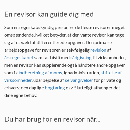
En revisor kan guide dig med
Som en regnskabskyndig person, er de fleste revisorer meget
omspændende, hvilket betyder, at den vante revisor kan tage
sig af et væld af differentierede opgaver. Den primære
arbejdsopgave for revisoren er selvfølgelig
revision
af
årsregnskabet
samt at bistå med
rådgivning
til virksomheder,
men en revisor kan supplerende også håndtere andre opgaver
som fx
indberetning af moms
, lønadministration,
stiftelse af
virksomheder
, udarbejdelse af
selvangivelser
for private og
erhverv, den daglige
bogføring
osv. Slutteligt afhænger det
dine egne behov.
Du har brug for en revisor når...