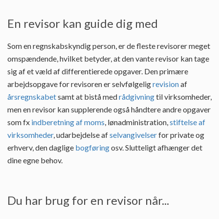
En revisor kan guide dig med
Som en regnskabskyndig person, er de fleste revisorer meget
omspændende, hvilket betyder, at den vante revisor kan tage
sig af et væld af differentierede opgaver. Den primære
arbejdsopgave for revisoren er selvfølgelig
revision
af
årsregnskabet
samt at bistå med
rådgivning
til virksomheder,
men en revisor kan supplerende også håndtere andre opgaver
som fx
indberetning af moms
, lønadministration,
stiftelse af
virksomheder
, udarbejdelse af
selvangivelser
for private og
erhverv, den daglige
bogføring
osv. Slutteligt afhænger det
dine egne behov.
Du har brug for en revisor når...