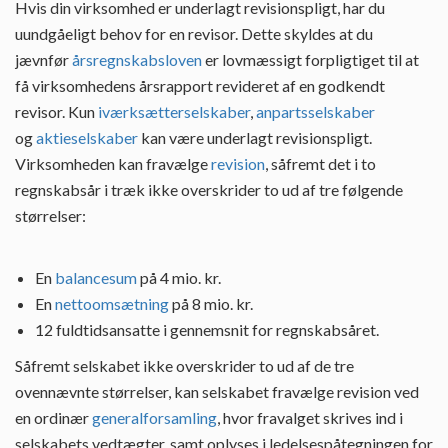
Hvis din virksomhed er underlagt revisionspligt, har du
uundgåeligt behov for en revisor. Dette skyldes at du
jævnfør
årsregnskabsloven
er lovmæssigt forpligtiget til at
få virksomhedens årsrapport revideret af en godkendt
revisor. Kun
iværksætterselskaber
,
anpartsselskaber
og
aktieselskaber
kan være underlagt revisionspligt.
Virksomheden kan fravælge
revision
, såfremt det i to
regnskabsår i træk ikke overskrider to ud af tre følgende
størrelser:
En
balancesum
på 4 mio. kr.
En
nettoomsætning
på 8 mio. kr.
12 fuldtidsansatte i gennemsnit for regnskabsåret.
Såfremt selskabet ikke overskrider to ud af de tre
ovennævnte størrelser, kan selskabet fravælge revision ved
en ordinær
generalforsamling
, hvor fravalget skrives ind i
selskabets vedtægter, samt oplyses i ledelsespåtegningen for