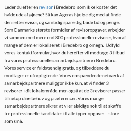
Leder du efter en
revisor
i Bredebro, som ikke koster det
hvide ude af øjnene? Så kan Ageras hjælpe dig med at finde
den rette revisor, og samtidig spare dig både tid og penge.
Som Danmarks største formidler af revisoropgaver, arbejder
vi sammen med mere end 800 professionelle revisorer, hvoraf
mange af dem er lokaliseret i Bredebro og omegn. Udfyld
vores kontaktformular, hvor du herefter vil modtage 3 tilbud
fra vores professionelle samarbejdspartnere i Bredebro.
Vores service er fuldstændig gratis, og tilbuddene du
modtager er uforpligtende. Vores omspændende netværk af
samarbejdspartnere muliggør ikke kun, at vi finder 3
revisorer i dit lokalområde, men også at de 3 revisorer passer
til netop dine behov og præferencer. Vores mange
samarbejdspartnere sikrer, at vi er alsidige nok til at skaffe
tre professionelle kandidater til alle typer opgaver – store
som små.