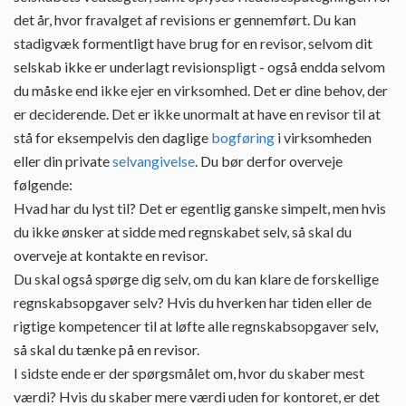
det år, hvor fravalget af revisions er gennemført. Du kan
stadigvæk formentligt have brug for en revisor, selvom dit
selskab ikke er underlagt revisionspligt - også endda selvom
du måske end ikke ejer en virksomhed. Det er dine behov, der
er deciderende. Det er ikke unormalt at have en revisor til at
stå for eksempelvis den daglige
bogføring
i virksomheden
eller din private
selvangivelse
. Du bør derfor overveje
følgende:
Hvad har du lyst til? Det er egentlig ganske simpelt, men hvis
du ikke ønsker at sidde med regnskabet selv, så skal du
overveje at kontakte en revisor.
Du skal også spørge dig selv, om du kan klare de forskellige
regnskabsopgaver selv? Hvis du hverken har tiden eller de
rigtige kompetencer til at løfte alle regnskabsopgaver selv,
så skal du tænke på en revisor.
I sidste ende er der spørgsmålet om, hvor du skaber mest
værdi? Hvis du skaber mere værdi uden for kontoret, er det