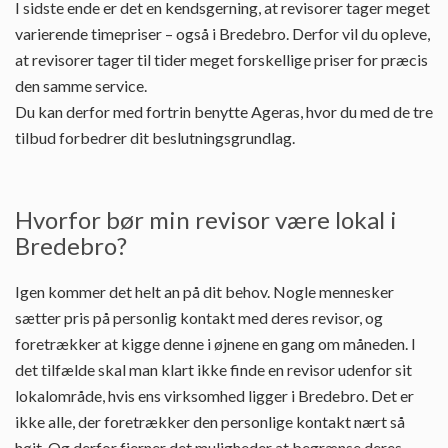
I sidste ende er det en kendsgerning, at revisorer tager meget
varierende timepriser – også i Bredebro. Derfor vil du opleve,
at revisorer tager til tider meget forskellige priser for præcis
den samme service.
Du kan derfor med fortrin benytte Ageras, hvor du med de tre
tilbud forbedrer dit beslutningsgrundlag.
Hvorfor bør min revisor være lokal i
Bredebro?
Igen kommer det helt an på dit behov. Nogle mennesker
sætter pris på personlig kontakt med deres revisor, og
foretrækker at kigge denne i øjnene en gang om måneden. I
det tilfælde skal man klart ikke finde en revisor udenfor sit
lokalområde, hvis ens virksomhed ligger i Bredebro. Det er
ikke alle, der foretrækker den personlige kontakt nært så
højt. Og derfor fjerner det muligheder at begrænse deres