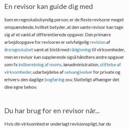
En revisor kan guide dig med
Som en regnskabskyndig person, er de fleste revisorer meget
omspændende, hvilket betyder, at den vante revisor kan tage
sig af et væld af differentierede opgaver. Den primære
arbejdsopgave for revisoren er selvfølgelig
revision
af
årsregnskabet
samt at bistå med
rådgivning
til virksomheder,
men en revisor kan supplerende også håndtere andre opgaver
som fx
indberetning af moms
, lønadministration,
stiftelse af
virksomheder
, udarbejdelse af
selvangivelser
for private og
erhverv, den daglige
bogføring
osv. Slutteligt afhænger det
dine egne behov.
Du har brug for en revisor når...
Hvis din virksomhed er underlagt revisionspligt, har du