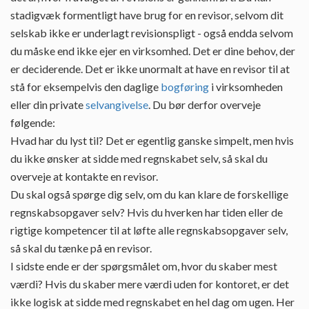
stadigvæk formentligt have brug for en revisor, selvom dit
selskab ikke er underlagt revisionspligt - også endda selvom
du måske end ikke ejer en virksomhed. Det er dine behov, der
er deciderende. Det er ikke unormalt at have en revisor til at
stå for eksempelvis den daglige
bogføring
i virksomheden
eller din private
selvangivelse
. Du bør derfor overveje
følgende:
Hvad har du lyst til? Det er egentlig ganske simpelt, men hvis
du ikke ønsker at sidde med regnskabet selv, så skal du
overveje at kontakte en revisor.
Du skal også spørge dig selv, om du kan klare de forskellige
regnskabsopgaver selv? Hvis du hverken har tiden eller de
rigtige kompetencer til at løfte alle regnskabsopgaver selv,
så skal du tænke på en revisor.
I sidste ende er der spørgsmålet om, hvor du skaber mest
værdi? Hvis du skaber mere værdi uden for kontoret, er det
ikke logisk at sidde med regnskabet en hel dag om ugen. Her