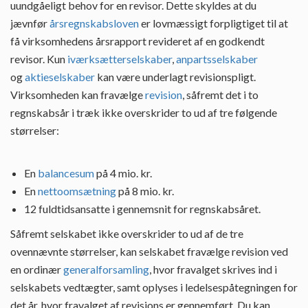
uundgåeligt behov for en revisor. Dette skyldes at du
jævnfør
årsregnskabsloven
er lovmæssigt forpligtiget til at
få virksomhedens årsrapport revideret af en godkendt
revisor. Kun
iværksætterselskaber
,
anpartsselskaber
og
aktieselskaber
kan være underlagt revisionspligt.
Virksomheden kan fravælge
revision
, såfremt det i to
regnskabsår i træk ikke overskrider to ud af tre følgende
størrelser:
En
balancesum
på 4 mio. kr.
En
nettoomsætning
på 8 mio. kr.
12 fuldtidsansatte i gennemsnit for regnskabsåret.
Såfremt selskabet ikke overskrider to ud af de tre
ovennævnte størrelser, kan selskabet fravælge revision ved
en ordinær
generalforsamling
, hvor fravalget skrives ind i
selskabets vedtægter, samt oplyses i ledelsespåtegningen for
det år, hvor fravalget af revisions er gennemført. Du kan