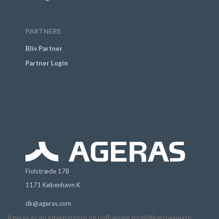
PARTNERE
Bliv Partner
Partner Login
Fiolstræde 17B
1171 København K
dk@ageras.com
Ageras er en international og uafhængig formidlingstjeneste