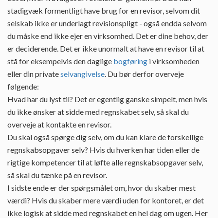
stadigvæk formentligt have brug for en revisor, selvom dit
selskab ikke er underlagt revisionspligt - også endda selvom
du måske end ikke ejer en virksomhed. Det er dine behov, der
er deciderende. Det er ikke unormalt at have en revisor til at
stå for eksempelvis den daglige
bogføring
i virksomheden
eller din private
selvangivelse
. Du bør derfor overveje
følgende:
Hvad har du lyst til? Det er egentlig ganske simpelt, men hvis
du ikke ønsker at sidde med regnskabet selv, så skal du
overveje at kontakte en revisor.
Du skal også spørge dig selv, om du kan klare de forskellige
regnskabsopgaver selv? Hvis du hverken har tiden eller de
rigtige kompetencer til at løfte alle regnskabsopgaver selv,
så skal du tænke på en revisor.
I sidste ende er der spørgsmålet om, hvor du skaber mest
værdi? Hvis du skaber mere værdi uden for kontoret, er det
ikke logisk at sidde med regnskabet en hel dag om ugen. Her