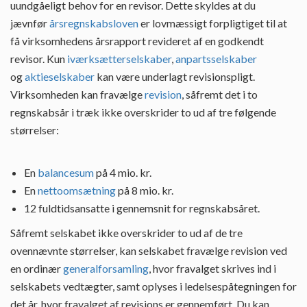
uundgåeligt behov for en revisor. Dette skyldes at du
jævnfør
årsregnskabsloven
er lovmæssigt forpligtiget til at
få virksomhedens årsrapport revideret af en godkendt
revisor. Kun
iværksætterselskaber
,
anpartsselskaber
og
aktieselskaber
kan være underlagt revisionspligt.
Virksomheden kan fravælge
revision
, såfremt det i to
regnskabsår i træk ikke overskrider to ud af tre følgende
størrelser:
En
balancesum
på 4 mio. kr.
En
nettoomsætning
på 8 mio. kr.
12 fuldtidsansatte i gennemsnit for regnskabsåret.
Såfremt selskabet ikke overskrider to ud af de tre
ovennævnte størrelser, kan selskabet fravælge revision ved
en ordinær
generalforsamling
, hvor fravalget skrives ind i
selskabets vedtægter, samt oplyses i ledelsespåtegningen for
det år, hvor fravalget af revisions er gennemført. Du kan