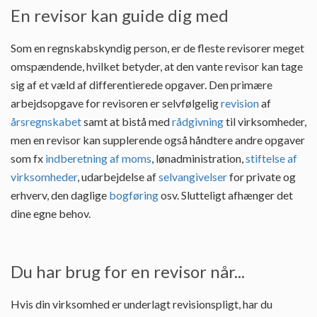
En revisor kan guide dig med
Som en regnskabskyndig person, er de fleste revisorer meget
omspændende, hvilket betyder, at den vante revisor kan tage
sig af et væld af differentierede opgaver. Den primære
arbejdsopgave for revisoren er selvfølgelig
revision
af
årsregnskabet
samt at bistå med
rådgivning
til virksomheder,
men en revisor kan supplerende også håndtere andre opgaver
som fx
indberetning af moms
, lønadministration,
stiftelse af
virksomheder
, udarbejdelse af
selvangivelser
for private og
erhverv, den daglige
bogføring
osv. Slutteligt afhænger det
dine egne behov.
Du har brug for en revisor når...
Hvis din virksomhed er underlagt revisionspligt, har du