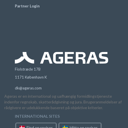
Partner Login
Fiolstræde 17B
1171 København K
dk@ageras.com
Ageras er en international og uafhængig formidlingstjeneste
indenfor regnskab, skatterådgivning og jura. Brugeranmeldelser af
rådgivere er udelukkende baseret på objektive kriterier.
INTERNATIONAL SITES
Find en revisor
Hitta en revisor